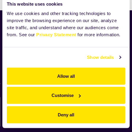
This website uses cookies
We use cookies and other tracking technologies to
improve the browsing experience on our site, analyze
Home
site traffic, and understand where our audiences come
Produkty
from. See our
Privacy Statement
for more information.
Receptury
Novinky
Pro domácí pečení
Show details
Vnitřní oznamovací systém
Směrnice o řešení oznámení
Allow all
Přehled pro oznamovatele
Customise
Napište nám…
Deny all
Kontaktujte nás zde