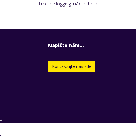
Trouble logging in?
Get help
.
Napište nám…
Kontaktujte nás zde
.
221
s