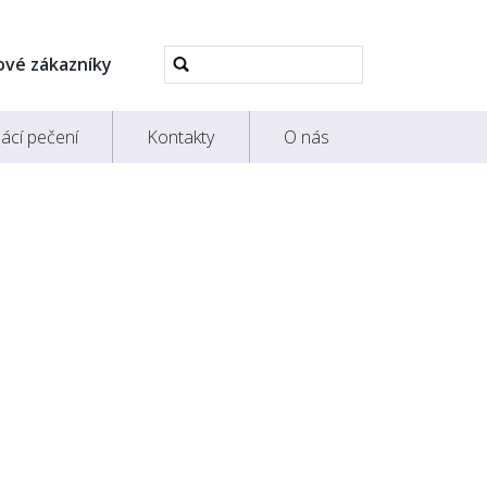
Pokročilé
ové zákazníky
vyhledávání...
ácí pečení
Kontakty
O nás