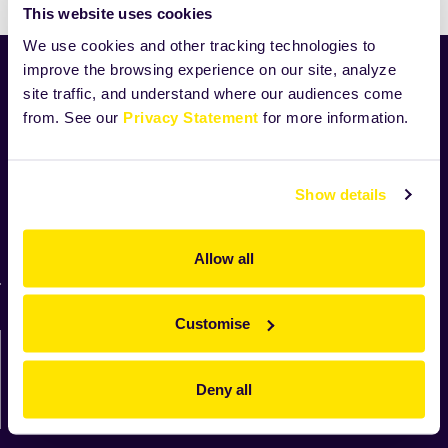
This website uses cookies
We use cookies and other tracking technologies to
improve the browsing experience on our site, analyze
Home
site traffic, and understand where our audiences come
Produkty
from. See our
Privacy Statement
for more information.
Receptury
Novinky
Pro domácí pečení
Show details
Vnitřní oznamovací systém
Směrnice o řešení oznámení
Allow all
Přehled pro oznamovatele
Customise
Napište nám…
Deny all
Kontaktujte nás zde