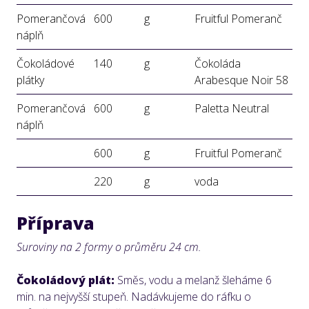
Pomerančová
600
g
Fruitful Pomeranč
náplň
Čokoládové
140
g
Čokoláda
plátky
Arabesque Noir 58
Pomerančová
600
g
Paletta Neutral
náplň
600
g
Fruitful Pomeranč
220
g
voda
Příprava
Suroviny na 2 formy o průměru 24 cm.
Čokoládový plát:
Směs, vodu a melanž šleháme 6
min. na nejvyšší stupeň. Nadávkujeme do ráfku o