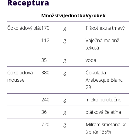
Receptura
Množství
Jednotka
Výrobek
Čokoládový plát
170
g
Piškot extra tmavý
112
g
Vaječná melanž
tekutá
35
g
voda
Čokoládová
380
g
Čokoláda
mousse
Arabesque Blanc
29
240
g
mléko polotučné
36
g
plátková želatina
720
g
Milram smetana ke
šlehání 35%