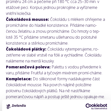
průměru 24 cm a pečeme při 180 °C cca 25–30 min. v
etážové peci. Korpus jednou prokrojíme a vyřízneme
vnitřní kolečka.
Čokoládová mousse:
Čokoládu s mlékem ohřejeme a
promícháme do hladké konzistence. Přidáme namo-
čenou želatinu a znovu promícháme. Do hmoty o tep-
lotě 35 °C přidáme smetanu ušlehanou do polotuhé
konzistence a stěrkou promícháme.
Čokoládové plátky:
Čokoládu vytemperujeme, ro-
zetřeme ve slabé vrstvě na fólii a vychladíme. Čokoládu
nalámeme na menší kousky.
Pomerančová poleva:
Palettu s vodou přivedeme k
varu, přidáme Fruitful a tyčovým mixérem promí-cháme.
Kompletace:
Do silikonové formy nadávkujeme část
čokoládové mousse. Na povrch náplně položíme
polovinu čokoládových plátků. Na ně nastříkáme
pomerančovou náplň a postup ještě jednou opakuje-me.
Zakončíme zbylou čokoládovou mousse, na kterou
přimáčkneme vykrojený čokoládový plát. Naplněnou