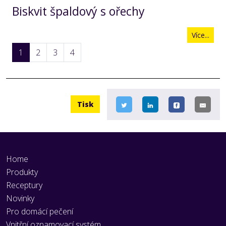
Biskvit špaldový s ořechy
Více...
1
2
3
4
Tisk
Home
Produkty
Receptury
Novinky
Pro domácí pečení
Vnitřní oznamovací systém