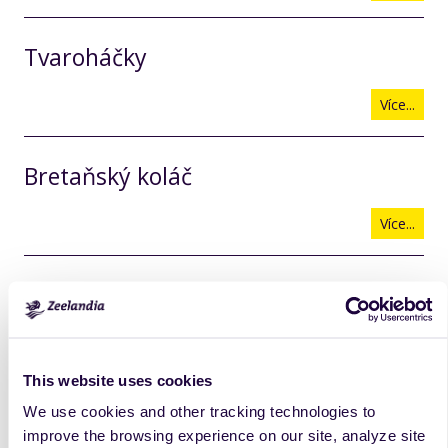
Tvaroháčky
Více...
Bretaňský koláč
Více...
Ořechovník (Směs na ořechovník)
Více...
This website uses cookies
Makový koláč s višněmi
We use cookies and other tracking technologies to
improve the browsing experience on our site, analyze site