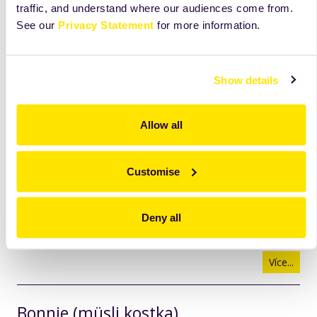
traffic, and understand where our audiences come from.
Více...
See our
Privacy Statement
for more information.
Skořicový koláč s jalbky
Show details
Více...
Allow all
Hruškový koláč
Customise
Více...
Deny all
Jogurtovo-čokoládový koláč
Více...
Bonnie (müsli kostka)