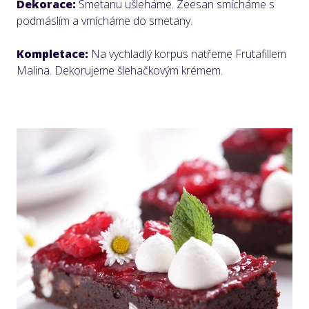
Dekorace:
Smetanu ušleháme. Zeesan smícháme s
podmáslím a vmícháme do smetany.
Kompletace:
Na vychladlý korpus natřeme Frutafillem
Malina. Dekorujeme šlehačkovým krémem.