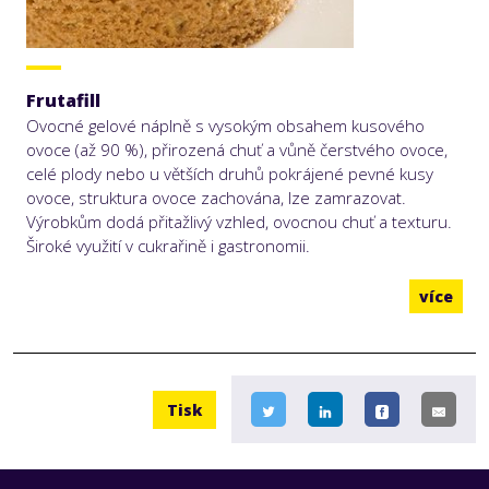
Frutafill
Ovocné gelové náplně s vysokým obsahem kusového
ovoce (až 90 %), přirozená chuť a vůně čerstvého ovoce,
celé plody nebo u větších druhů pokrájené pevné kusy
ovoce, struktura ovoce zachována, lze zamrazovat.
Výrobkům dodá přitažlivý vzhled, ovocnou chuť a texturu.
Široké využití v cukrařině i gastronomii.
více
Tisk