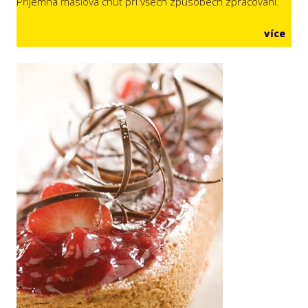
Příjemná máslová chuť při všech způsobech zpracování.
více