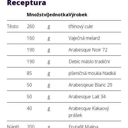
Receptura
Množství
Jednotka
Výrobek
Těsto
260
g
třtinový cukr
160
g
Vaječná melanž
190
g
Arabesque Noir 72
190
g
Debic máslo tradiční
85
g
pšeničná mouka hladká
50
g
Arabesqeue Blanc 29
50
g
Arabesque Lait 34
40
g
Arabesque Kakaový
prášek
Náplň
200
g
Frutafill Malina