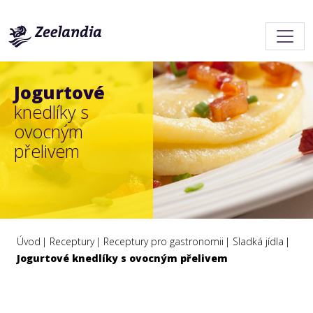
Jogurtové
knedlíky s
ovocným
přelivem
Úvod
Receptury
Receptury pro gastronomii
Sladká jídla
Jogurtové knedlíky s ovocným přelivem