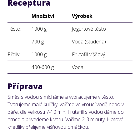
Receptura
Množství
Výrobek
Těsto:
1000 g
Jogurtové těsto
700 g
Voda (studená)
Přeliv
1000 g
Frutafill višňový
400-600 g
Voda
Příprava
Směs s vodou s mícháme a vypracujeme v těsto.
Tvarujeme malé kuličky, vaříme ve vroucí vodě nebo v
páře, dle velikosti 7-10 min. Frutafill s vodou dáme do
hrnce a přivedeme k varu. Vaříme 2-3 minuty. Hotové
knedlíky přelijeme višňovou omáčkou.