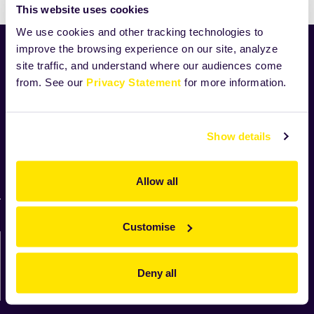
This website uses cookies
We use cookies and other tracking technologies to
improve the browsing experience on our site, analyze
Home
site traffic, and understand where our audiences come
Produkty
from. See our
Privacy Statement
for more information.
Receptury
Novinky
Pro domácí pečení
Show details
Vnitřní oznamovací systém
Směrnice o řešení oznámení
Allow all
Přehled pro oznamovatele
Customise
Napište nám…
Deny all
Kontaktujte nás zde