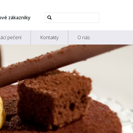
Pokročilé
ové zákazníky
vyhledávání...
ácí pečení
Kontakty
O nás