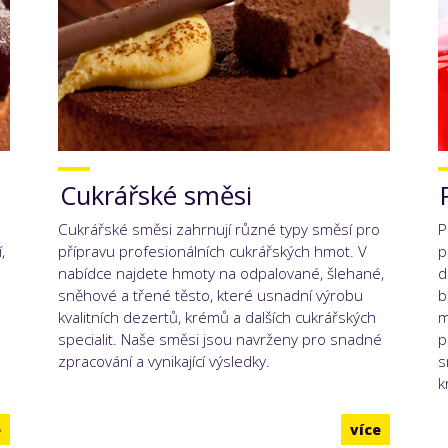
Cukrářské směsi
Cukrářské směsi zahrnují různé typy směsí pro
P
,
přípravu profesionálních cukrářských hmot. V
p
nabídce najdete hmoty na odpalované, šlehané,
d
sněhové a třené těsto, které usnadní výrobu
b
kvalitních dezertů, krémů a dalších cukrářských
m
specialit. Naše směsi jsou navrženy pro snadné
p
zpracování a vynikající výsledky.
s
k
e
více