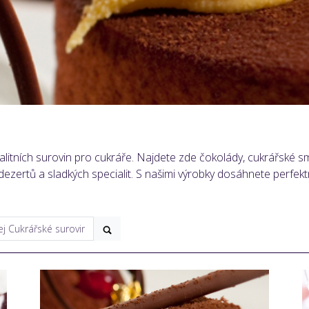
litních surovin pro cukráře. Najdete zde čokolády, cukrářské smě
 dezertů a sladkých specialit. S našimi výrobky dosáhnete perfek