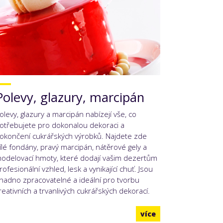
Polevy, glazury, marcipán
olevy, glazury a marcipán nabízejí vše, co
otřebujete pro dokonalou dekoraci a
okončení cukrářských výrobků. Najdete zde
ílé fondány, pravý marcipán, nátěrové gely a
odelovací hmoty, které dodají vašim dezertům
rofesionální vzhled, lesk a vynikající chuť. Jsou
nadno zpracovatelné a ideální pro tvorbu
reativních a trvanlivých cukrářských dekorací.
více