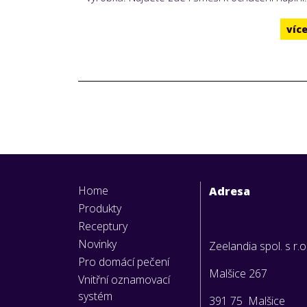
víc
Home
Adresa
Produkty
Receptury
Novinky
Zeelandia spol. s r.o
Pro domácí pečení
Malšice 267
Vnitřní oznamovací
systém
391 75 Malšice