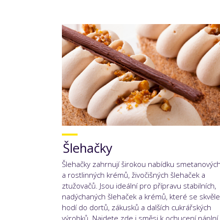
Šlehačky
Šlehačky zahrnují širokou nabídku smetanovýc
a rostlinných krémů, živočišných šlehaček a
ztužovačů. Jsou ideální pro přípravu stabilních,
nadýchaných šlehaček a krémů, které se skvěle
hodí do dortů, zákusků a dalších cukrářských
výrobků. Najdete zde i směsi k ochucení náplní.