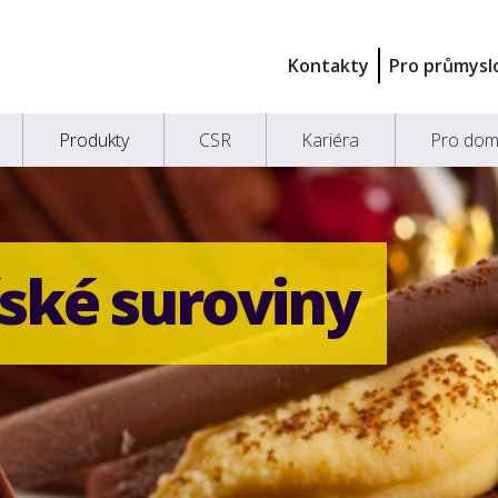
Kontakty
Pro průmysl
Produkty
CSR
Kariéra
Pro dom
ské suroviny