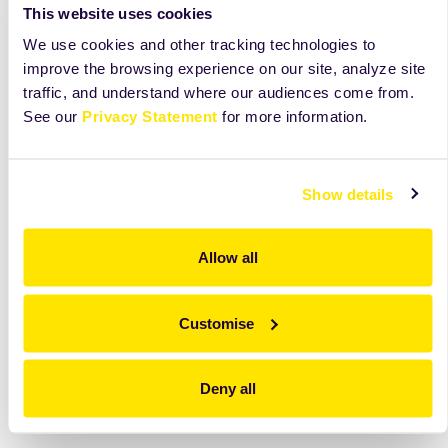
This website uses cookies
We use cookies and other tracking technologies to
improve the browsing experience on our site, analyze site
traffic, and understand where our audiences come from.
See our
Privacy Statement
for more information.
BIO pekařské směsi a přípravky
Show details
Řada BIO přípravků a směsí, se kterou vyrobíte kompletní
pekařský sortiment: kvasový i záparový chléb, běžné,
Allow all
jemné i vícezrnné pečivo. S přirozenou chutí a
požadovaným objemem.100% BIO, bez GMO, vyrobeno v
ČR.
Customise
více
Deny all