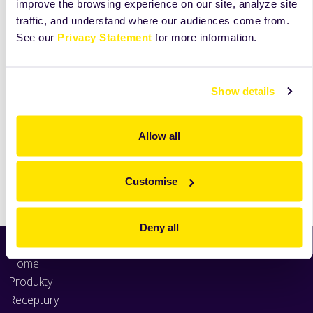
improve the browsing experience on our site, analyze site
traffic, and understand where our audiences come from.
See our
Privacy Statement
for more information.
Kongo
Ztmavovací prostředek sloužící ke zbarvení střídy.
Show details
více
Allow all
Customise
Tisk
Deny all
Home
Produkty
Receptury