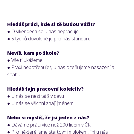
Hledáš práci, kde si tě budou vážit?
● O víkendech se u nás nepracuje
● 5 týdnů dovolené je pro nás standard
Nevíš, kam po škole?
● Vše ti ukážeme
● Praxi nepotřebuješ, u nás oceňujeme nasazení a
snahu
Hledáš fajn pracovní kolektiv?
● U nás se neztratíš v davu
● U nás se všichni znají jménem
Nebo si myslíš, že jsi jeden z nás?
● Dáváme práci více než 200 lidem v ČR
● Pro některé jsme startovním blokem, jiní u nás