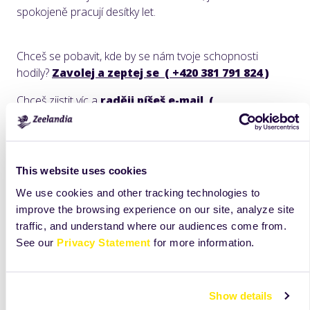
spokojeně pracují desítky let.
Chceš se pobavit, kde by se nám tvoje schopnosti
hodily?
Zavolej a zeptej se
( +420 381 791 824 )
Chceš zjistit víc a
raději píšeš e-mail (
prace@zeelandia.cz )
Informace o zpracování osobních údajů zájemců o práci
This website uses cookies
najdeš
tady
We use cookies and other tracking technologies to
improve the browsing experience on our site, analyze site
traffic, and understand where our audiences come from.
See our
Privacy Statement
for more information.
Show details