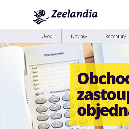
Úvod
Novinky
Receptury
Obcho
zastou
objed