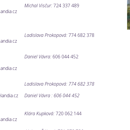
Michal Visčur:
724 337 489
ndia.cz
Ladislava Prokopová:
774 682 378
ndia.cz
Daniel Vávra:
606 044 452
ndia.cz
Ladislava Prokopová: 774 682 378
andia.cz
Daniel Vávra
:
606 044 452
Klára Kupková
:
720 062 144
ndia.cz