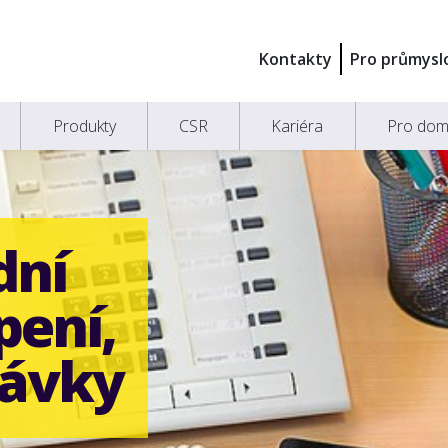
Kontakty
Pro průmysl
Produkty
CSR
Kariéra
Pro dom
dní
pení,
návky