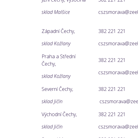
sklad Malšice
cszsmorava@zeela
Západní Čechy,
382 221 221
sklad Kožlany
cszsmorava@zeela
Praha a Střední
382 221 221
Čechy,
cszsmorava@zeela
sklad Kožlany
Severní Čechy,
382 221 221
sklad Jičín
cszsmorava@zeel
Východní Čechy,
382 221 221
sklad Jičín
cszsmorava@zeela