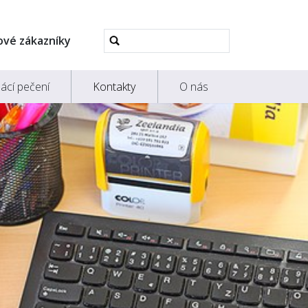
Pokročilé
ové zákazníky
vyhledávání...
ácí pečení
Kontakty
O nás