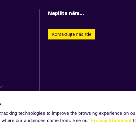
Napište nám…
Kontaktujte nás zde
.
221
s
tracking technologies to improve the browsing experience on our
and where our audiences come from. See our
Privacy Statement
f