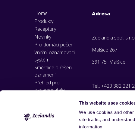
Home
Adresa
Produkty
Receptury
Novinky
Zeelandia spol. s r.o
Pro domácí pečení
Malšice 267
Vnitřní oznamovací
systém
391 75 Malšice
Směrnice o řešení
oznámení
Přehled pro
Tel.: +420 382 221 
oznamovatele
This website uses cookie
E-mail:
We use cookies and other 
info@zeelandia.cz
site traffic, and underst
information.