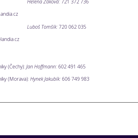
Helena Žáková:
721 372 736
ndia.cz
Luboš Tomšík:
720 062 035
andia.cz
ky (Čechy):
Jan Hoffmann:
602 491 465
íky (Morava):
Hynek Jakubík:
606 749 983