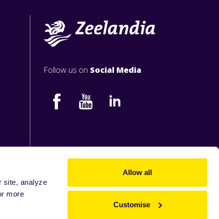
Follow us on
Social Media
Allow all
 site, analyze
or more
Customise