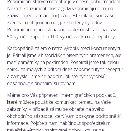
Připomínání starých receptur je v dnešní době trendem.
Někteří konzumenti nostalgicky vzpomínají na to, co
zažívali a jedli v mládí, jiní (stále ještě mladí) jsou zase
zvědaví a chtějí ochutnat, jaké to tedy bylo dřív.
Připomínání minulosti napříč společností také nahrává
50. výročí okupace a 100. výročí vzniku naší republiky.
Každopádně zájem o retro výrobky mezi konzumenty tu
je. Pátrali jsme v historických písemných pramenech, ale i
mezi pamětníky na pekárnách. Posbírali jsme tak celou
sbírku zajímavých a přitom dnes zapomenutých receptur
a zamysleli jsme se nad tím, jak stejných výrobků
dosáhnout s dnešními surovinami.
Máme pro Vás připraven i návrh grafických podkladů,
které můžete použít ke komunikaci tématu na Vaše
zákazníky. V případě zájmu se obraťte na svého
obchodního zástupce, který Vám poskytne podrobnější
informace. Pojďte s námi nabídnout spotřebitelům
pekařské výrobky inspirované dobou, kdy se na