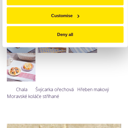
Kynutá bábovka Jankovy buchty Bratislavské rohlíčky
Višňový koláč Valašský hruškový koláč
Customise
Deny all
Chala Švýcarka ořechová Hřeben makový
Moravské koláče stříhané