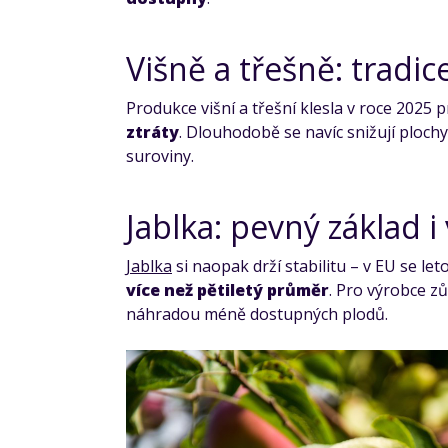
Višně a třešně: tradi
Produkce višní a třešní klesla v roce 2025
ztráty
. Dlouhodobě se navíc snižují ploch
suroviny.
Jablka: pevný základ i
Jablka
si naopak drží stabilitu – v EU se le
více než pětiletý průměr
. Pro výrobce zů
náhradou méně dostupných plodů.