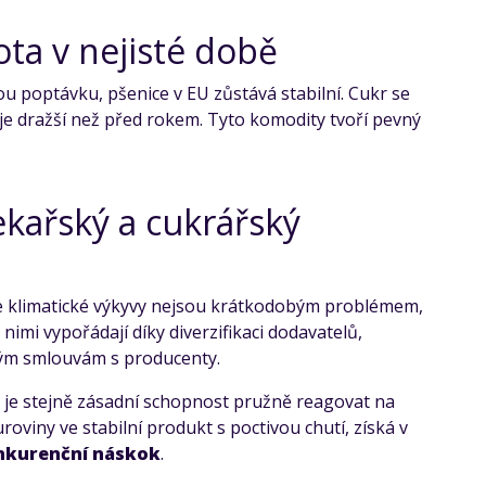
tota v nejisté době
nou poptávku, pšenice v EU zůstává stabilní. Cukr se
e je dražší než před rokem. Tyto komodity tvoří pevný
kařský a cukrářský
e klimatické výkyvy nejsou krátkodobým problémem,
nimi vypořádají díky diverzifikaci dodavatelů,
ým smlouvám s producenty.
s je stejně zásadní schopnost pružně reagovat na
oviny ve stabilní produkt s poctivou chutí, získá v
nkurenční náskok
.