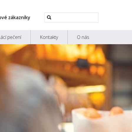
Pokročilé
ové zákazníky
vyhledávání...
ácí pečení
Kontakty
O nás