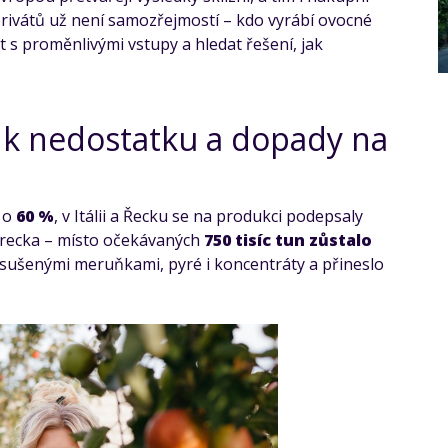
derivátů už není samozřejmostí – kdo vyrábí ovocné
t s proměnlivými vstupy a hledat řešení, jak
 k nedostatku a dopady na
 o
60 %
, v Itálii a Řecku se na produkci podepsaly
Turecka – místo očekávaných
750 tisíc tun zůstalo
e sušenými meruňkami, pyré i koncentráty a přineslo