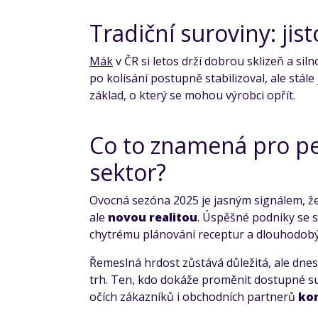
Tradiční suroviny: jis
Mák
v ČR si letos drží dobrou sklizeň a sil
po kolísání postupně stabilizoval, ale stál
základ, o který se mohou výrobci opřít.
Co to znamená pro pe
sektor?
Ovocná sezóna 2025 je jasným signálem, ž
ale
novou realitou
. Úspěšné podniky se s 
chytrému plánování receptur a dlouhodob
Řemeslná hrdost zůstává důležitá, ale dne
trh. Ten, kdo dokáže proměnit dostupné sur
očích zákazníků i obchodních partnerů
ko