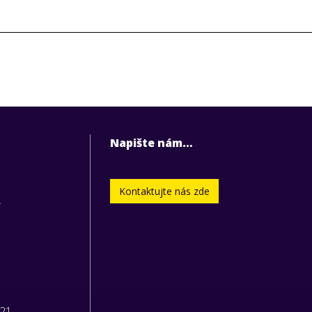
Napište nám…
Kontaktujte nás zde
.
221