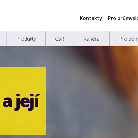
Kontakty
Pro průmysl
Produkty
CSR
Kariéra
Pro dom
a její