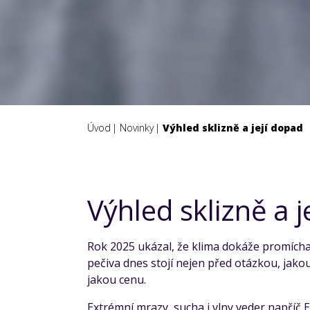
Úvod
Novinky
Výhled sklizně a její dopad
Výhled sklizně a j
Rok 2025 ukázal, že klima dokáže promíchat
pečiva dnes stojí nejen před otázkou, jakou
jakou cenu.
Extrémní mrazy, sucha i vlny veder napříč E