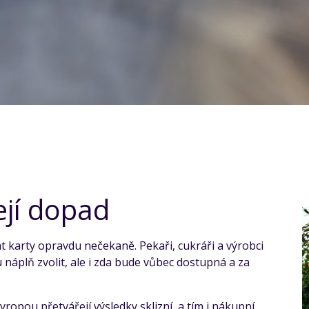
ejí dopad
 karty opravdu nečekaně. Pekaři, cukráři a výrobci
 náplň zvolit, ale i zda bude vůbec dostupná a za
vropou přetvářejí výsledky sklizní, a tím i nákupní