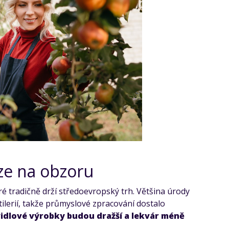
ize na obzoru
ré tradičně drží středoevropský trh. Většina úrody
ilerií, takže průmyslové zpracování dostalo
idlové výrobky budou dražší a lekvár méně