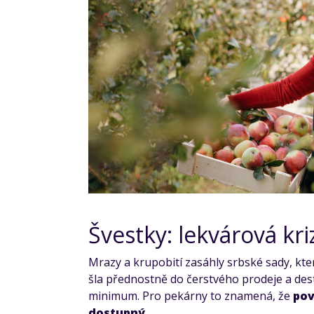
Švestky: lekvárová kr
Mrazy a krupobití zasáhly srbské sady, kte
šla přednostně do čerstvého prodeje a dest
minimum. Pro pekárny to znamená, že
pov
dostupný
.