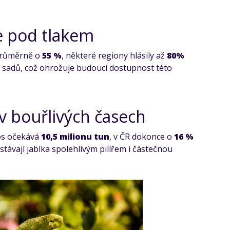
ce pod tlakem
 průměrně o
55 %
, některé regiony hlásily až
80%
y sadů, což ohrožuje budoucí dostupnost této
 v bouřlivých časech
tos očekává
10,5 milionu tun
, v ČR dokonce o
16 %
stávají jablka spolehlivým pilířem i částečnou