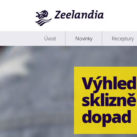
Úvod
Novinky
Receptury
Výhled
sklizně 
dopad