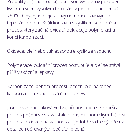
Produkty určené k odlučování jsou vystaveny působení
kyslíku a velmi vysokým teplotám v peci dosahujícím až
250°C.
Obyčejné oleje a tuky nemohou takovýmto
teplotám odolat.
Kvůli kontaktu s kyslíkem se probíhá
proces, který začíná oxidací, pokračuje polymerací a
končí karbonizací.
Oxidace: olej nebo tuk absorbuje kyslík ze vzduchu
Polymerace: oxidační proces postupuje a olej se stává
příliš viskózní a lepkavý
Karbonizace: během procesu pečení olej nakonec
karbonizuje a zanechává černé vrstvy.
Jakmile vznikne taková vrstva, přenos tepla se zhorší a
proces pečení se stává stále méně ekonomickým.
Účinek
procesu oxidace na karbonizaci jedobře viditelný níže na
detailech děrovaných pečících plechů: