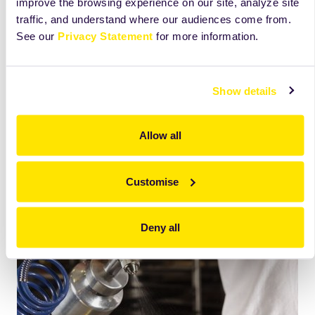
improve the browsing experience on our site, analyze site
traffic, and understand where our audiences come from.
®
See our
Privacy Statement
for more information.
řada CARLO
: Emulze rostliného oleje s vodou
®
řada CARLEX
: Směs rostliného oleje a vosku
Show details
řada Ovam : Speciální olej s odolností vůči oxidaci
Allow all
Všechny naše odlučovače naleznete v sekci:
Produkty/Odlučovací prostředky
Customise
Deny all