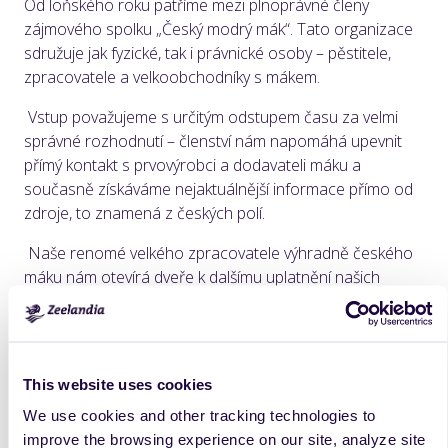
Od loňského roku patříme mezi plnoprávné členy
zájmového spolku „Český modrý mák“. Tato organizace
sdružuje jak fyzické, tak i právnické osoby – pěstitele,
zpracovatele a velkoobchodníky s mákem.
Vstup považujeme s určitým odstupem času za velmi
správné rozhodnutí – členství nám napomáhá upevnit
přímý kontakt s prvovýrobci a dodavateli máku a
současně získáváme nejaktuálnější informace přímo od
zdroje, to znamená z českých polí.
Naše renomé velkého zpracovatele výhradně českého
máku nám otevírá dveře k dalšímu uplatnění našich
makových výrobků na českém trhu. Právě renomé je
v době tlaku na cenu máku a snaze mnohých získat jej
jinde než v Čechách podstatným faktorem a
argumentem pro naše zákazníky.
This website uses cookies
We use cookies and other tracking technologies to
improve the browsing experience on our site, analyze site