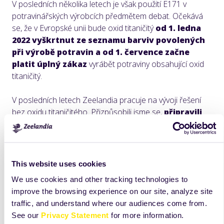
V posledních několika letech je však použití E171 v
potravinářských výrobcích předmětem debat. Očekává
se, že v Evropské unii bude oxid titaničitý
od 1. ledna
2022 vyškrtnut ze seznamu barviv povolených
při výrobě potravin a od 1. července začne
platit úplný zákaz
vyrábět potraviny obsahující oxid
titaničitý.
V posledních letech Zeelandia pracuje na vývoji řešení
bez oxidu titaničitého. Přizpůsobili jsme se,
připravili
jsme technická řešení a vyvinuli řadu produktů
bez TiO2.
Jsme proto schopni nabídnout řešení bez
tohoto aditiva včas tak, abychom zajistili u našich
výrobků soulad s novou legislativou EU.
This website uses cookies
We use cookies and other tracking technologies to
Máte-li jakékoli dotazy k tomuto tématu, neváhejte nás
improve the browsing experience on our site, analyze site
kontaktovat. Rádi vám pomůžeme a poradíme s ohledem
traffic, and understand where our audiences come from.
na vaše recepty a produkty.
See our
Privacy Statement
for more information.