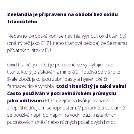
Zeelandia je připravena na
období bez oxidu
titaničitého
Nedávno Evropská komise navrhla vyjmout oxid titaničitý
(známý též jako E171 nebo titanová běloba) ze Seznamu
přídatných látek v EU.
Oxid titaničitý (TiO2) je přirozeně se vyskytující oxid
titanu, který je získáván z minerálů. Používá se v široké
škále zboží, jako jsou zubní pasty a hygienické či
farmaceutické výrobky.
Oxid titaničitý je také velmi
často používán v potravinářském průmyslu
jako aditivum
(E171), zejména kvůli jeho barvě a
zneprůhledňujícím schopnostem. V pekařině a cukrařině
se používá např. do náplní na vodní bázi, instantních
pudinkových směsí nebo různých potahových hmot.