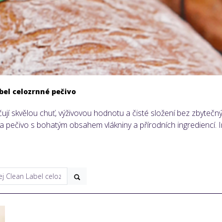
bel celozrnné pečivo
ují skvělou chuť, výživovou hodnotu a čisté složení bez zbyteč
 pečivo s bohatým obsahem vlákniny a přírodních ingrediencí. Ino