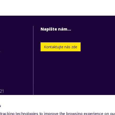
Napište nám…
Kontaktujte nás zde
.
221
s
tracking technologies to improve the browsing experience on our