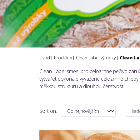
Úvod
Produkty
Clean Label výrobky
Clean La
Clean Label směsi pro celozrnné pečivo zaruč
vytvářet dokonale vyvážené celozrnné chleby a
měkkou strukturu a dlouhou čerstvost.
Sort on: