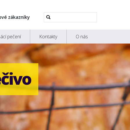
Pokročilé
ové zákazníky
vyhledávání...
ácí pečení
Kontakty
O nás
ečivo