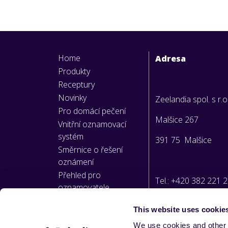
Home
Adresa
Produkty
Receptury
Novinky
Zeelandia spol. s r.o
Pro domácí pečení
Malšice 267
Vnitřní oznamovací
systém
391 75 Malšice
Směrnice o řešení
oznámení
Přehled pro
Tel.: +420 382 221 
oznamovatele
This website uses cookie
E-mail:
We use cookies and other 