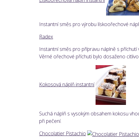
Lískoořechová náplň instantní
Instantní směs pro výrobu lískoořechové náplně
Radex
Instantní směs pro přípravu náplně s příchut
Věrné ořechové příchuti bylo dosaženo citlivo
Kokosová náplň instantní
Suchá náplň s vysokým obsahem kokosu vhodná 
při pečení.
Chocolatier Pistachio