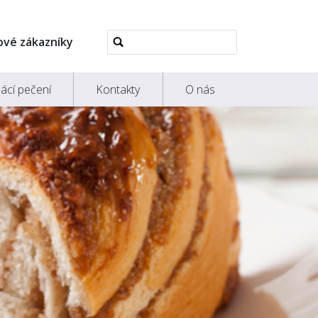
Pokročilé
ové zákazníky
vyhledávání...
ácí pečení
Kontakty
O nás