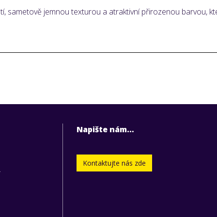
utí, sametově jemnou texturou a atraktivní přirozenou barvou, 
Napište nám…
Kontaktujte nás zde
.