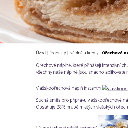
Úvod
Produkty
Náplně a krémy
Ořechové n
Ořechové náplně, které přinášejí intenzivní ch
všechny naše náplně jsou snadno aplikovateln
Vlašskoořechová náplň instantní
Suchá směs pro přípravu vlašskoořechové náplně
Obsahuje 28% hrubě mletých vlašských ořechů.