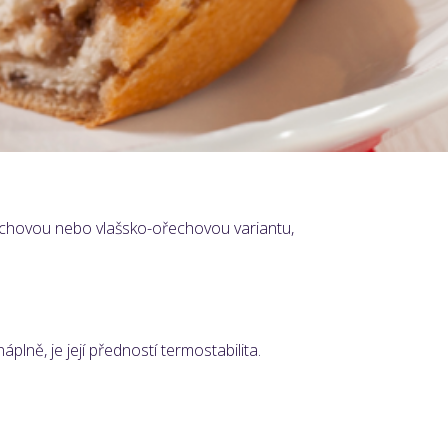
oořechovou nebo vlašsko-ořechovou variantu,
lně, je její předností termostabilita.