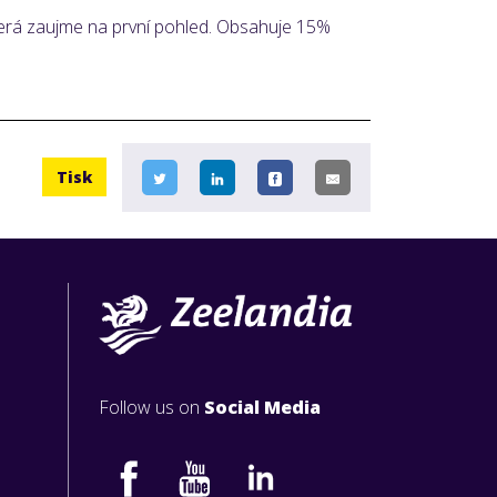
která zaujme na první pohled. Obsahuje 15%
Tisk
Follow us on
Social Media