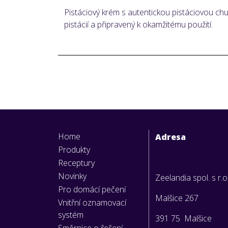
Pistáciový krém s autentickou pistáciovou ch
pistácií a připravený k okamžitému použití.
Home
Adresa
Produkty
Receptury
Novinky
Zeelandia spol. s r.o
Pro domácí pečení
Malšice 267
Vnitřní oznamovací
systém
391 75 Malšice
Směrnice o řešení