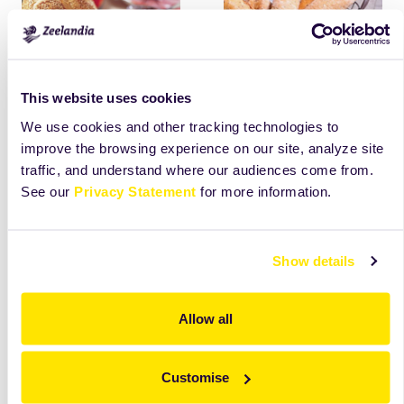
This website uses cookies
Premiumback M
Premiumback Pro
We use cookies and other tracking technologies to
Přípravek na běžné
Přípravek pro výrobu
improve the browsing experience on our site, analyze site
pečivo, důraz na objem
běžného a jemného
traffic, and understand where our audiences come from.
pečiva, zpracovatelnost
pečiva. Lepší vlastnosti
těsta a dobrou
při zpracování, dobrý
See our
Privacy Statement
for more information.
ekonomiku výroby.
objem pečiva.
Vhodný zejména pro
průmyslové pekárny.
Show details
více
více
Allow all
Customise