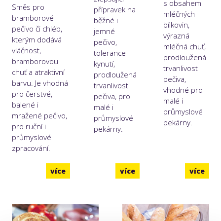
s obsahem
Směs pro
přípravek na
mléčných
bramborové
běžné i
bílkovin,
pečivo či chléb,
jemné
výrazná
kterým dodává
pečivo,
mléčná chuť,
vláčnost,
tolerance
prodloužená
bramborovou
kynutí,
trvanlivost
chuť a atraktivní
prodloužená
pečiva,
barvu. Je vhodná
trvanlivost
vhodné pro
pro čerstvé,
pečiva, pro
malé i
balené i
malé i
průmyslové
mražené pečivo,
průmyslové
pekárny.
pro ruční i
pekárny.
průmyslové
zpracování.
více
více
více