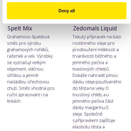
Deny all
Spelt Mix
Zedomals Liquid
Grahamovo-špaldová
Tekutý přípravek na bázi
směs pro výrobu
rostlinného oleje pro
grahamových rohlíků,
prodloužení měkkosti a
raženek a vek. Výrobky
trvanlivosti běžného a
se vyznačují velkým
jemného pečiva a
objemem, vláčnou
toastových chlebů.
střídou a jemně
Dokáže nahradit plnou
nasládlou ořechovou
dávku oleje používaného
chutí. Směs vhodná pro
do těsta na veky či
ruční zpracování i na
toustový chléb, a u
linkách.
jemného pečiva část
dávky margarínu či
oleje. Společně
s přípravkem zajišťuje
elasticitu těsta a