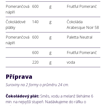
Pomerančová
600
g
Fruitful Pomeranč
náplň
Čokoládové
140
g
Čokoláda
plátky
Arabesque Noir 58
Pomerančová
600
g
Paletta Neutral
náplň
600
g
Fruitful Pomeranč
220
g
voda
Příprava
Suroviny na 2 formy o průměru 24 cm.
Čokoládový plát:
Směs, vodu a melanž šleháme 6
min. na nejvyšší stupeň. Nadávkujeme do ráfku o