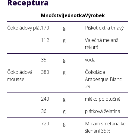
Receptura
Množství
Jednotka
Výrobek
Čokoládový plát
170
g
Piškot extra tmavý
112
g
Vaječná melanž
tekutá
35
g
voda
Čokoládová
380
g
Čokoláda
mousse
Arabesque Blanc
29
240
g
mléko polotučné
36
g
plátková želatina
720
g
Milram smetana ke
šlehání 35%