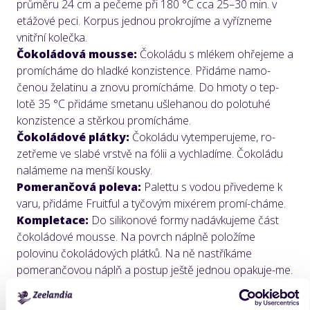
průměru 24 cm a pečeme při 180 °C cca 25–30 min. v
etážové peci. Korpus jednou prokrojíme a vyřízneme
vnitřní kolečka.
Čokoládová mousse:
Čokoládu s mlékem ohřejeme a
promícháme do hladké konzistence. Přidáme namo-
čenou želatinu a znovu promícháme. Do hmoty o tep-
lotě 35 °C přidáme smetanu ušlehanou do polotuhé
konzistence a stěrkou promícháme.
Čokoládové plátky:
Čokoládu vytemperujeme, ro-
zetřeme ve slabé vrstvě na fólii a vychladíme. Čokoládu
nalámeme na menší kousky.
Pomerančová poleva:
Palettu s vodou přivedeme k
varu, přidáme Fruitful a tyčovým mixérem promí-cháme.
Kompletace:
Do silikonové formy nadávkujeme část
čokoládové mousse. Na povrch náplně položíme
polovinu čokoládových plátků. Na ně nastříkáme
pomerančovou náplň a postup ještě jednou opakuje-me.
Zakončíme zbylou čokoládovou mousse, na kterou
přimáčkneme vykrojený čokoládový plát. Naplněnou