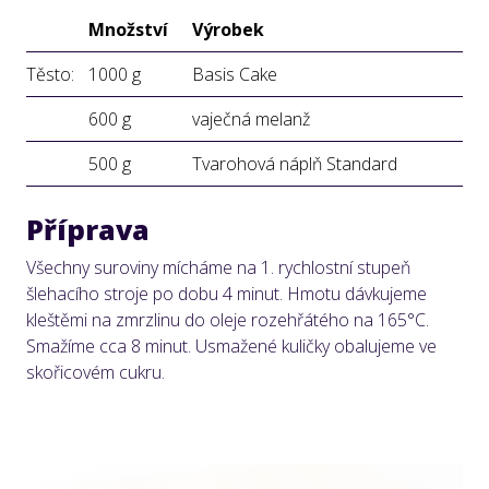
Množství
Výrobek
Těsto:
1000 g
Basis Cake
600 g
vaječná melanž
500 g
Tvarohová náplň Standard
Příprava
Všechny suroviny mícháme na 1. rychlostní stupeň
šlehacího stroje po dobu 4 minut. Hmotu dávkujeme
kleštěmi na zmrzlinu do oleje rozehřátého na 165°C.
Smažíme cca 8 minut. Usmažené kuličky obalujeme ve
skořicovém cukru.