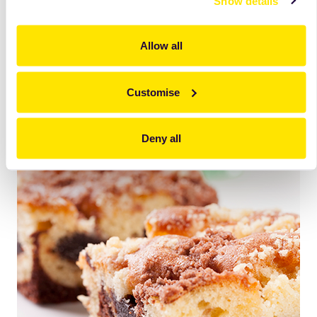
Show details
Tvarohová
náplň Standard
Hotová termizovaná tvarohová náplň k přímému použití,
stálá kvalita a konzistence, snadné a rychlé použití, stabilita
Allow all
při pečení, dobré senzorické vlastnosti, prodloužená
trvanlivost.
Customise
více
Deny all