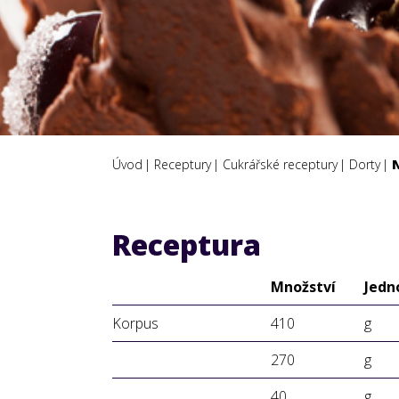
Úvod
Receptury
Cukrářské receptury
Dorty
Receptura
Množství
Jedn
Korpus
410
g
270
g
40
g