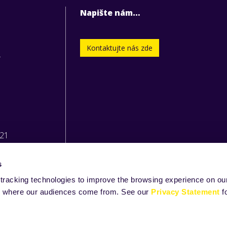
Napište nám…
Kontaktujte nás zde
.
221
s
tracking technologies to improve the browsing experience on our
and where our audiences come from. See our
Privacy Statement
f