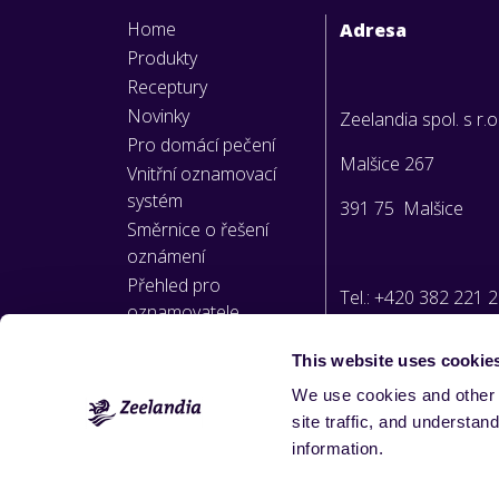
Home
Adresa
Produkty
Receptury
Novinky
Zeelandia spol. s r.o
Pro domácí pečení
Malšice 267
Vnitřní oznamovací
systém
391 75 Malšice
Směrnice o řešení
oznámení
Přehled pro
Tel.: +420 382 221 
oznamovatele
This website uses cookie
E-mail:
We use cookies and other 
info@zeelandia.cz
site traffic, and underst
information.