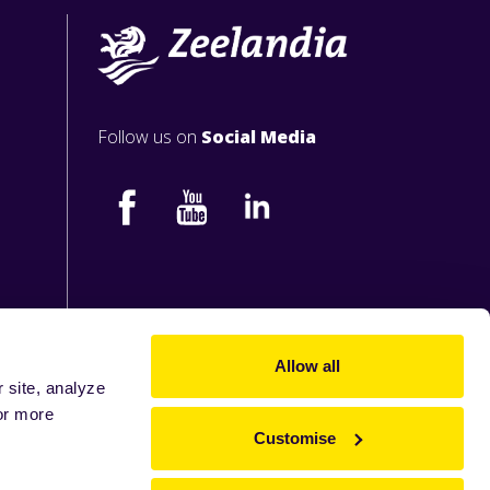
Follow us on
Social Media
Allow all
 site, analyze
or more
Customise