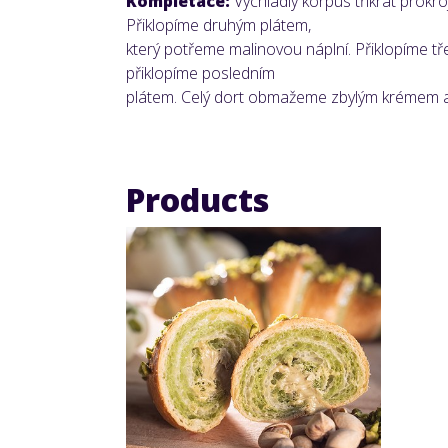
Kompletace:
Vychladlý korpus třikrát prokro
Přiklopíme druhým plátem,
který potřeme malinovou náplní. Přiklopíme t
přiklopíme posledním
plátem. Celý dort obmažeme zbylým krémem 
Products