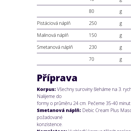
80
g
Pistáciová náplň
250
g
Malinová náplň
150
g
Smetanová náplň
230
g
70
g
Příprava
Korpus:
Všechny suroviny šleháme na 3. rych
Nalijeme do
formy o průměru 24 cm. Pečeme 35-40 minut 
Smetanová náplň:
Debic Cream Plus Masc
požadované
konzistence.