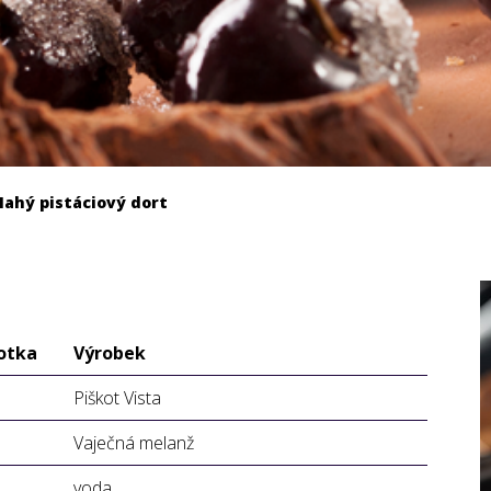
Nahý pistáciový dort
otka
Výrobek
Piškot Vista
Vaječná melanž
voda