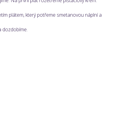
jíme. Na první plát rozetřeme pistáciový krém.
řetím plátem, který potřeme smetanovou náplní a
a dozdobíme.