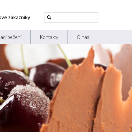
Pokročilé
ové zákazníky
vyhledávání...
ácí pečení
Kontakty
O nás