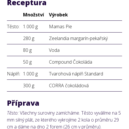
Receptura
Množství
Výrobek
Těsto:
1.000 g
Mamas Pie
280 g
Zeelandia margarín-pekařský
80 g
Voda
50 g
Compound Čokoláda
Náplň:
1.000 g
Tvarohová náplň Standard
300 g
CORRA čokoládová
Příprava
Těsto:
Všechny suroviny zamícháme. Těsto vyválíme na 5
mm silný plát, ze kterého vykrojíme 2 kola o průměru 29
cm a dáme na dno 2 forem (26 cm v průměru).