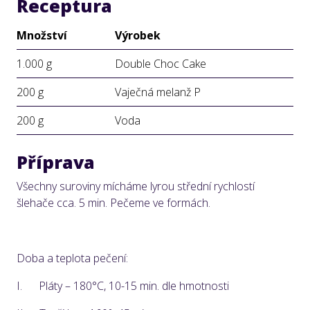
Receptura
Množství
Výrobek
1.000 g
Double Choc Cake
200 g
Vaječná melanž P
200 g
Voda
Příprava
Všechny suroviny mícháme lyrou střední rychlostí
šlehače cca. 5 min. Pečeme ve formách.
Doba a teplota pečení:
I.
Pláty – 180°C, 10-15 min. dle hmotnosti