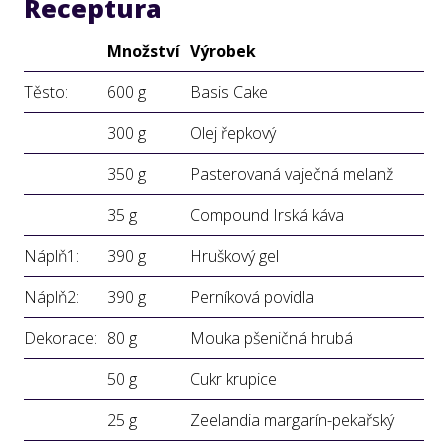
Receptura
Množství
Výrobek
Těsto:
600 g
Basis Cake
300 g
Olej řepkový
350 g
Pasterovaná vaječná melanž
35 g
Compound Irská káva
Náplň1:
390 g
Hruškový gel
Náplň2:
390 g
Perníková povidla
Dekorace:
80 g
Mouka pšeničná hrubá
50 g
Cukr krupice
25 g
Zeelandia margarín-pekařský