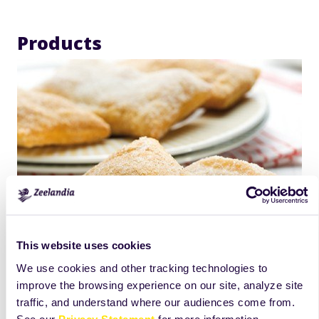
Products
This website uses cookies
We use cookies and other tracking technologies to
improve the browsing experience on our site, analyze site
traffic, and understand where our audiences come from.
Ovocné
gely
See our
Privacy Statement
for more information.