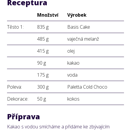
Receptura
Množství
Výrobek
Těsto 1:
835 g
Basis Cake
485 g
vaječná melanž
415 g
olej
90 g
kakao
175 g
voda
Poleva:
300 g
Paletta Cold Choco
Dekorace:
50 g
kokos
Příprava
Kakao s vodou smícháme a přidáme ke zbývajícím