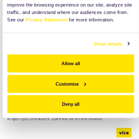
improve the browsing experience on our site, analyze site
traffic, and understand where our audiences come from.
See our
Privacy Statement
for more information.
Show details
Allow all
Customise
Paletta
Neutral
Polotekutá směs pro přípravu želé k ošetření povrchu
Deny all
cukrářských výrobků - dodává vysoký lesk a brání
vysychání, nezanechává lepivý povrch. Rychle tuhne, dá se
krájet i po zmrazení. Zahřívá se a ředí vodou.
více