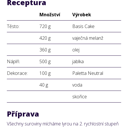
Receptura
Množství
Výrobek
Těsto:
720 g
Basis Cake
420 g
vaječná melanž
360 g
olej
Náplň:
500 g
jablka
Dekorace:
100 g
Paletta Neutral
40 g
voda
skořice
Příprava
Všechny suroviny mícháme lyrou na 2. rychlostní stupeň