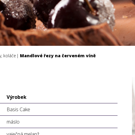
, koláče
Mandlové řezy na červeném víně
Výrobek
Basis Cake
máslo
vaječná melanž