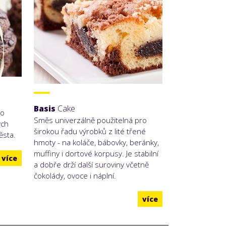
Basis
Cake
ko
Směs univerzálně použitelná pro
ých
širokou řadu výrobků z lité třené
ěsta.
hmoty - na koláče, bábovky, beránky,
muffiny i dortové korpusy. Je stabilní
více
a dobře drží další suroviny včetně
čokolády, ovoce i náplní.
více