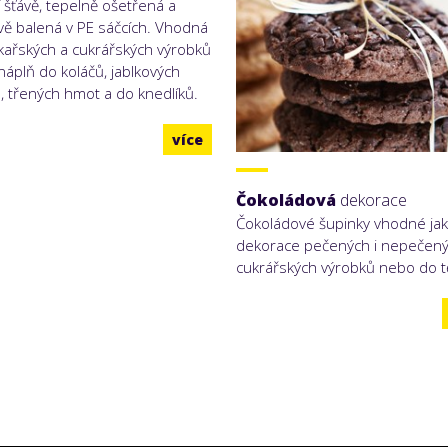
í šťávě, tepelně ošetřená a
vě balená v PE sáčcích. Vhodná
kařských a cukrářských výrobků
 náplň do koláčů, jablkových
, třených hmot a do knedlíků.
více
Čokoládová
dekorace
Čokoládové šupinky vhodné ja
dekorace pečených i nepečen
cukrářských výrobků nebo do t