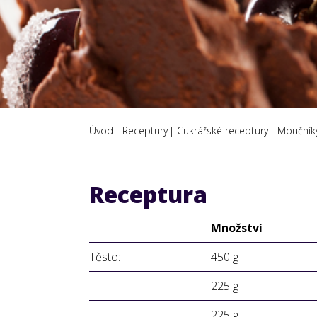
Úvod
Receptury
Cukrářské receptury
Moučníky
Receptura
Množství
Těsto:
450 g
225 g
225 g