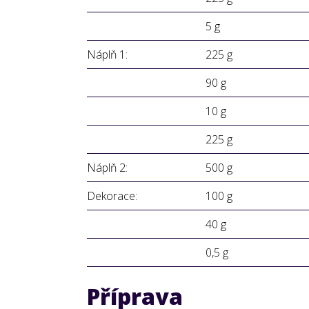
5 g
Náplň 1:
225 g
90 g
10 g
225 g
Náplň 2:
500 g
Dekorace:
100 g
40 g
0,5 g
Příprava