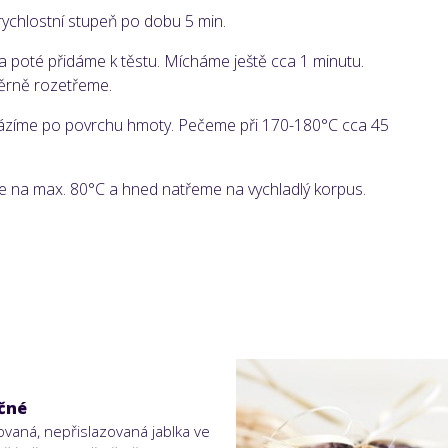
rychlostní stupeň po dobu 5 min.
 poté přidáme k těstu. Mícháme ještě cca 1 minutu.
ěrně rozetřeme.
ázíme po povrchu hmoty. Pečeme při 170-180°C cca 45
me na max. 80°C a hned natřeme na vychladlý korpus.
ečné
vaná, nepřislazovaná jablka ve