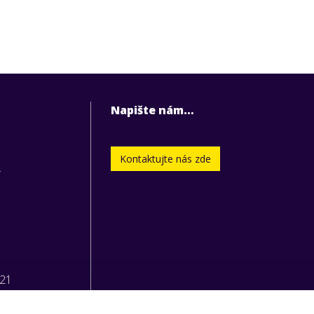
Napište nám…
Kontaktujte nás zde
.
221