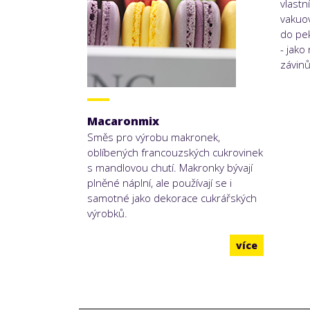
vlastn
vakuo
do pe
- jako
závinů
Macaronmix
Směs pro výrobu makronek,
oblíbených francouzských cukrovinek
s mandlovou chutí. Makronky bývají
plněné náplní, ale používají se i
samotné jako dekorace cukrářských
výrobků.
více