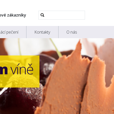
Pokročilé
ové zákazníky
vyhledávání...
ácí pečení
Kontakty
O nás
m
víně