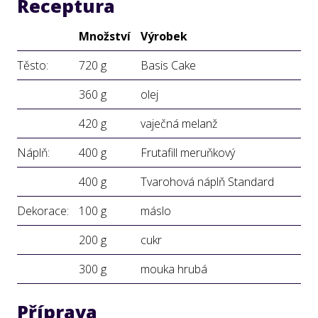
Receptura
Množství
Výrobek
Těsto:
720 g
Basis Cake
360 g
olej
420 g
vaječná melanž
Náplň:
400 g
Frutafill meruňkový
400 g
Tvarohová náplň Standard
Dekorace:
100 g
máslo
200 g
cukr
300 g
mouka hrubá
Příprava