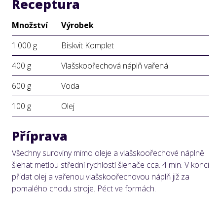
Receptura
Množství
Výrobek
1.000 g
Biskvit Komplet
400 g
Vlašskoořechová náplň vařená
600 g
Voda
100 g
Olej
Příprava
Všechny suroviny mimo oleje a vlašskoořechové náplně
šlehat metlou střední rychlostí šlehače cca. 4 min. V konci
přidat olej a vařenou vlašskoořechovou náplň již za
pomalého chodu stroje. Péct ve formách.