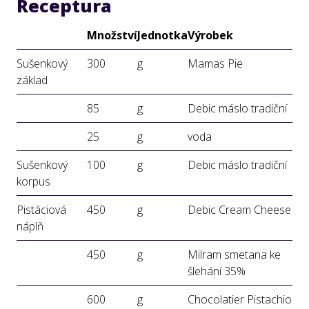
Receptura
Množství
Jednotka
Výrobek
Sušenkový
300
g
Mamas Pie
základ
85
g
Debic máslo tradiční
25
g
voda
Sušenkový
100
g
Debic máslo tradiční
korpus
Pistáciová
450
g
Debic Cream Cheese
náplň
450
g
Milram smetana ke
šlehání 35%
600
g
Chocolatier Pistachio