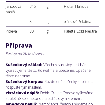
Jahodová
345
g
Frutafill Jahoda
náplň
5
g
plátková želatina
Poleva
80
g
Paletta Cold Neutral
Příprava
Postup na 20 ks dezertu:
Sušenkový základ:
Všechny suroviny smícháme a
vypracujeme těsto. Rozválíme a upečeme. Upečené
těsto nadrtíme.
Sušenkový korpus:
Rozdrcené sušenky spojíme s
rozpuštěným máslem.
Pistáciová náplň:
Debic Creme Cheese vyšleháme
společně se smetanou a pistáciovým krémem.
Jahodová náplň:
Namočenou želatinu přidáme do