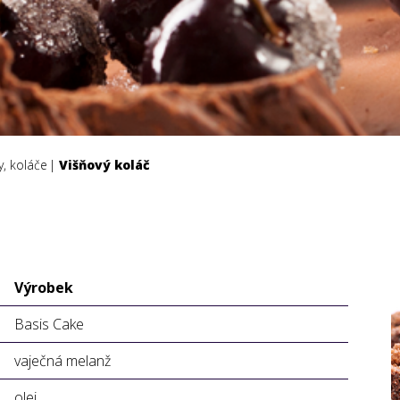
, koláče
Višňový koláč
Výrobek
Basis Cake
vaječná melanž
olej