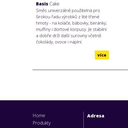
Basis
Cake
Směs univerzálně použitelná pro
širokou řadu výrobků z lité třené
hmoty - na koláče, bábovky, beránky,
muffiny i dortové korpusy. Je stabilní
a dobře drží další suroviny včetně
čokolády, ovoce i náplní.
více
Home
Adresa
Produkty