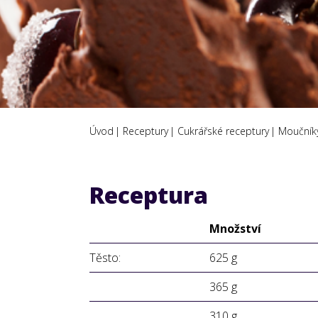
Úvod
Receptury
Cukrářské receptury
Moučníky
Receptura
Množství
Těsto:
625 g
365 g
310 g