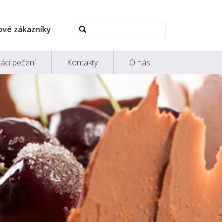
Pokročilé
ové zákazníky
vyhledávání...
ácí pečení
Kontakty
O nás