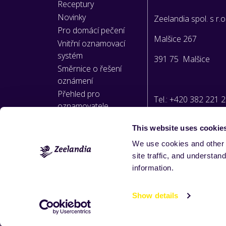
Receptury
Novinky
Zeelandia spol. s r.o
Pro domácí pečení
Malšice 267
Vnitřní oznamovací
systém
391 75 Malšice
Směrnice o řešení
oznámení
Přehled pro
Tel.: +420 382 221 
oznamovatele
This website uses cookie
E-mail:
We use cookies and other 
info@zeelandia.cz
site traffic, and underst
information.
Show details
Součást Royal