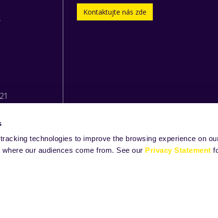
Kontaktujte nás zde
.
221
s
tracking technologies to improve the browsing experience on our
and where our audiences come from. See our
Privacy Statement
f
 Zeelandia Group BV |
Prohlášení
|
Ochrana osobních údajů
|
inf