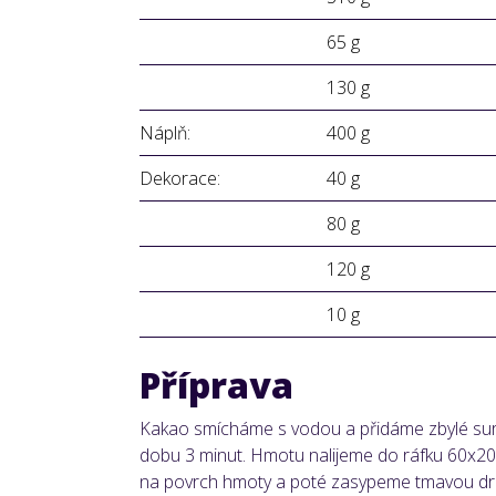
65 g
130 g
Náplň:
400 g
Dekorace:
40 g
80 g
120 g
10 g
Příprava
Kakao smícháme s vodou a přidáme zbylé suro
dobu 3 minut. Hmotu nalijeme do ráfku 60x20
na povrch hmoty a poté zasypeme tmavou dr