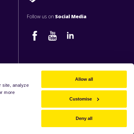
Follow us on
Social Media
Allow all
 site, analyze
or more
Customise
Deny all
o@zeelandia.cz