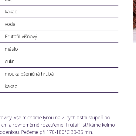
kakao
voda
Frutafill višňový
máslo
cukr
mouka pšeničná hrubá
kakao
viny. Vše mícháme lyrou na 2. rychlostní stupeň po
 cm a rovnoměrně rozetřeme. Frutafill stříkáme kolmo
obenkou. Pečeme při 170-180°C 30-35 min.