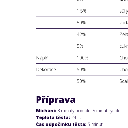
1,5%
sůl 
50%
vod
42%
Zela
5%
cukr
Náplň
100%
Choc
Dekorace
50%
Choc
50%
Scal
Příprava
Míchání:
3 minuty pomalu, 5 minut rychle.
Teplota těsta:
24 °C
Čas odpočinku těsta:
5 minut.