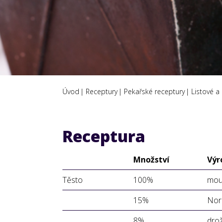
Úvod
Receptury
Pekařské receptury
Listové a
Receptura
Množství
Výr
Těsto
100%
mou
15%
Nor
8%
drož