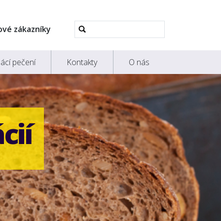
Pokročilé
ové zákazníky
vyhledávání...
ácí pečení
Kontakty
O nás
cií