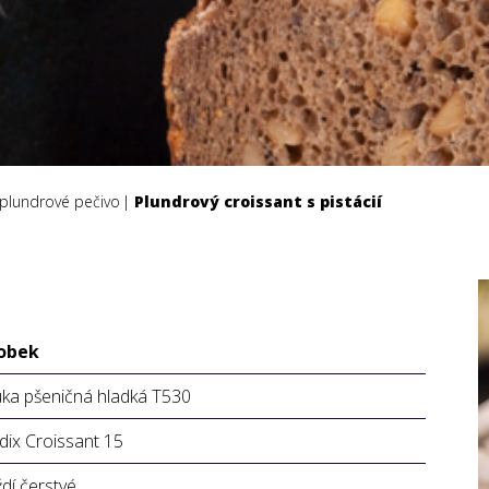
 plundrové pečivo
Plundrový croissant s pistácií
obek
ka pšeničná hladká T530
dix Croissant 15
dí čerstvé