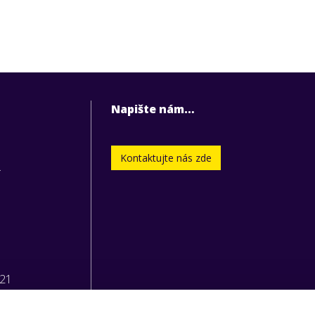
Napište nám…
Kontaktujte nás zde
.
221