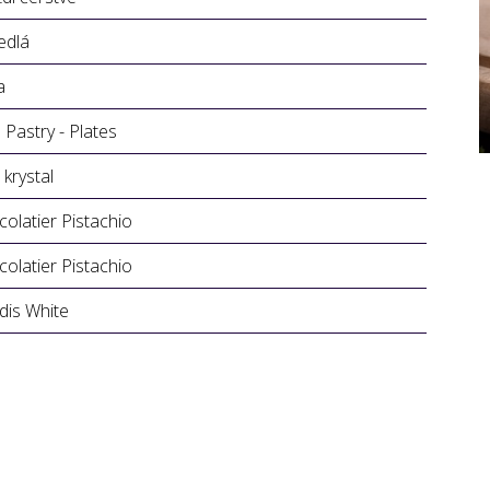
jedlá
a
 Pastry - Plates
 krystal
olatier Pistachio
olatier Pistachio
dis White