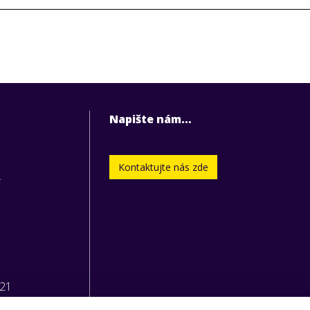
Napište nám…
Kontaktujte nás zde
.
221