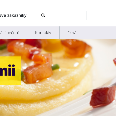
Pokročilé
ové zákazníky
vyhledávání...
ácí pečení
Kontakty
O nás
mii