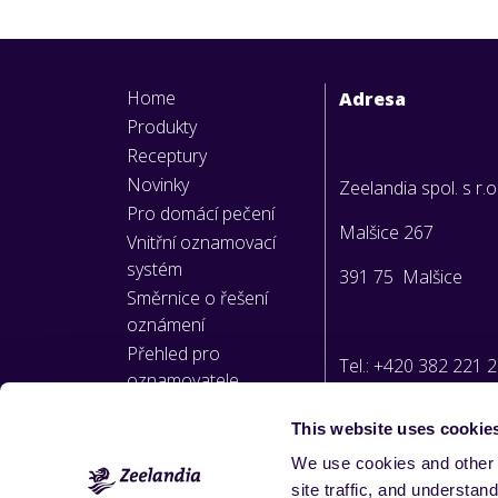
Home
Adresa
Produkty
Receptury
Novinky
Zeelandia spol. s r.o
Pro domácí pečení
Malšice 267
Vnitřní oznamovací
systém
391 75 Malšice
Směrnice o řešení
oznámení
Přehled pro
Tel.: +420 382 221 
oznamovatele
This website uses cookie
E-mail:
We use cookies and other 
info@zeelandia.cz
site traffic, and underst