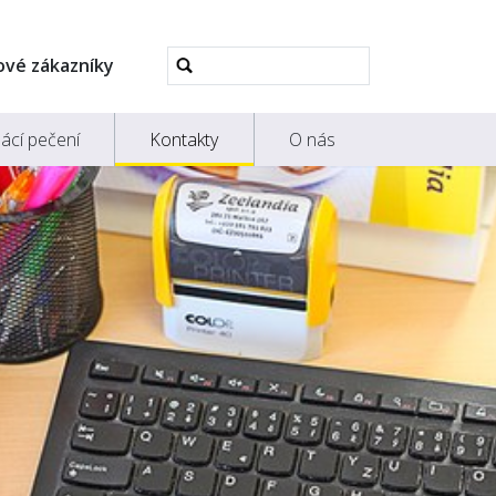
Pokročilé
ové zákazníky
vyhledávání...
ácí pečení
Kontakty
O nás