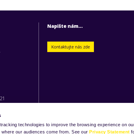
Napište nám…
Kontaktujte nás zde
.
221
s
tracking technologies to improve the browsing experience on our
and where our audiences come from. See our
Privacy Statement
f