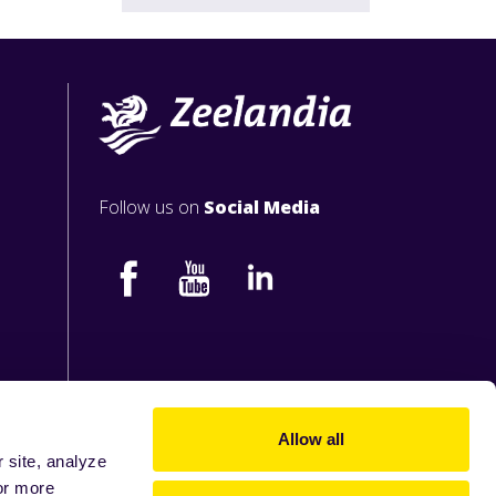
Follow us on
Social Media
Allow all
 site, analyze
or more