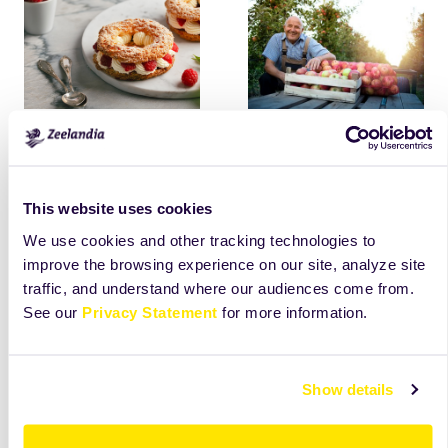
Odpalované těsto
Výhled sklizně a
– bezpečněji,
její dopad
rychleji a bez
This website uses cookies
kompromisů v
kvalitě
We use cookies and other tracking technologies to
improve the browsing experience on our site, analyze site
traffic, and understand where our audiences come from.
více
více
See our
Privacy Statement
for more information.
Show details