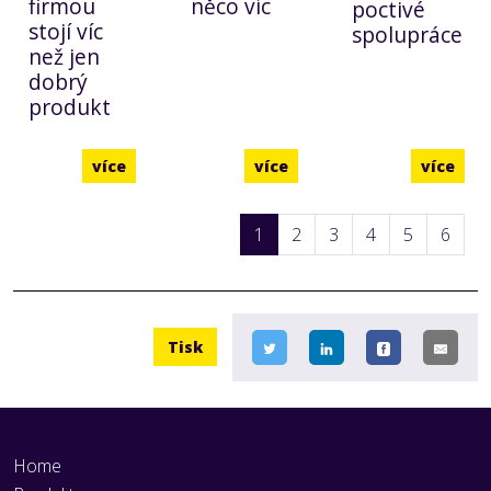
firmou
něco víc
poctivé
stojí víc
spolupráce
než jen
dobrý
produkt
více
více
více
1
2
3
4
5
6
Tisk
Home