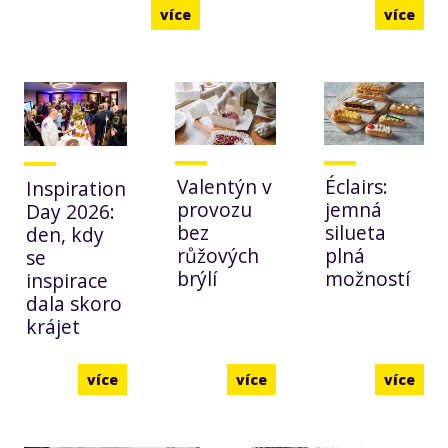
více
více
Valentýn v
Éclairs:
Inspiration
provozu
jemná
Day 2026:
bez
silueta
den, kdy
růžových
plná
se
brýlí
možností
inspirace
dala skoro
krájet
více
více
více