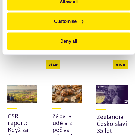
Allow all
Palmový olej a
Náplně v
Customise
odlesňování: Co
trezírovacích
znamená pro
sáčcích
pekárny a
Deny all
cukrářské provozy
více
více
CSR
Zápara
Zeelandia
report:
udělá z
Česko slaví
Když za
pečiva
35 let