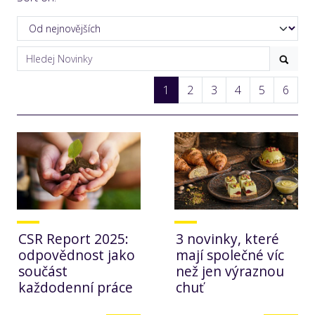
1
2
3
4
5
6
CSR Report 2025:
3 novinky, které
odpovědnost jako
mají společné víc
součást
než jen výraznou
každodenní práce
chuť