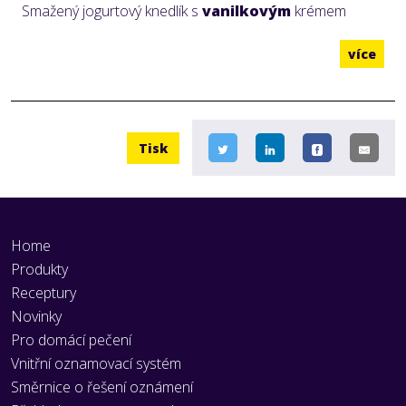
Smažený jogurtový knedlík s
vanilkovým
krémem
více
Tisk
Home
Produkty
Receptury
Novinky
Pro domácí pečení
Vnitřní oznamovací systém
Směrnice o řešení oznámení