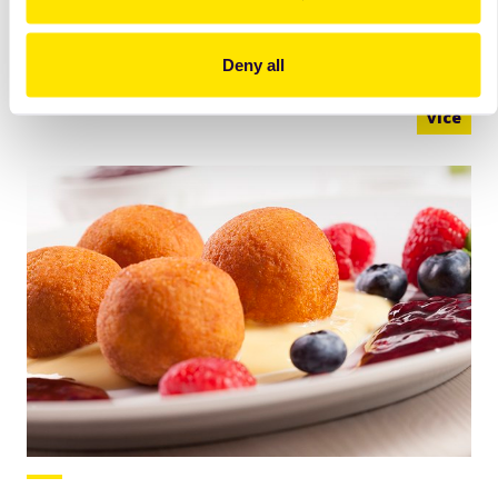
Jogurtové
knedlíky s ovocným přelivem
Deny all
více