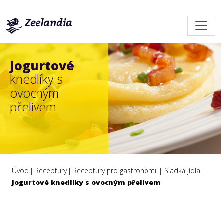
Jogurtové
knedlíky s
ovocným
přelivem
Úvod
Receptury
Receptury pro gastronomii
Sladká jídla
Jogurtové knedlíky s ovocným přelivem