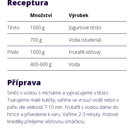
Receptura
Množství
Výrobek
Těsto:
1000 g
Jogurtové těsto
700 g
Voda (studená)
Přeliv
1000 g
Frutafill višňový
400-600 g
Voda
Příprava
Směs s vodou s mícháme a vypracujeme v těsto.
Tvarujeme malé kuličky, vaříme ve vroucí vodě nebo v
páře, dle velikosti 7-10 min. Frutafill s vodou dáme do
hrnce a přivedeme k varu. Vaříme 2-3 minuty. Hotové
knedlíky přelijeme višňovou omáčkou.