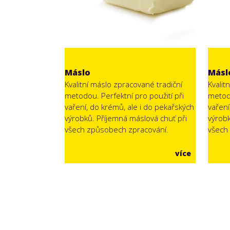
Máslo
Másl
Kvalitní máslo zpracované tradiční
Kvalit
metodou. Perfektní pro použití při
metodo
vaření, do krémů, ale i do pekařských
vaření
výrobků. Příjemná máslová chuť při
výrobk
všech způsobech zpracování.
všech
více