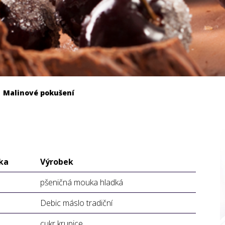
Malinové pokušení
ka
Výrobek
pšeničná mouka hladká
Debic máslo tradiční
cukr krupice