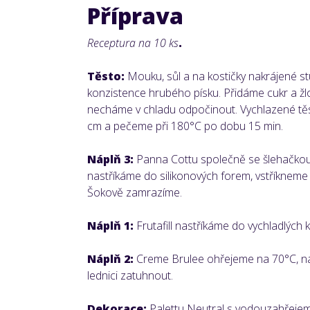
Příprava
Receptura na 10 ks
.
Těsto:
Mouku, sůl a na kostičky nakrájené s
konzistence hrubého písku. Přidáme cukr a žlo
necháme v chladu odpočinout. Vychlazené těs
cm a pečeme při 180°C po dobu 15 min.
Náplň 3:
Panna Cottu společně se šlehačkou
nastříkáme do silikonových forem, vstříkneme
Šokově zamrazíme.
Náplň 1:
Frutafill nastříkáme do vychladlých 
Náplň 2:
Creme Brulee ohřejeme na 70°C, nal
lednici zatuhnout.
Dekorace:
Palettu Neutral s vodouzahřejem