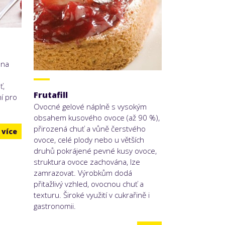
nna
ť,
Frutafill
ní pro
Ovocné gelové náplně s vysokým
obsahem kusového ovoce (až 90 %),
přirozená chuť a vůně čerstvého
více
ovoce, celé plody nebo u větších
druhů pokrájené pevné kusy ovoce,
struktura ovoce zachována, lze
zamrazovat. Výrobkům dodá
přitažlivý vzhled, ovocnou chuť a
texturu. Široké využití v cukrařině i
gastronomii.