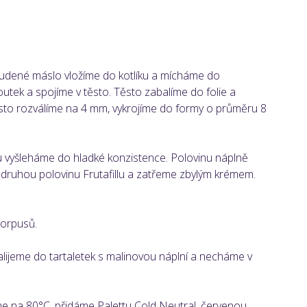
tudené máslo vložíme do kotlíku a mícháme do
utek a spojíme v těsto. Těsto zabalíme do folie a
to rozválíme na 4 mm, vykrojíme do formy o průměru 8
 vyšleháme do hladké konzistence. Polovinu náplně
 druhou polovinu Frutafillu a zatřeme zbylým krémem.
korpusů.
ijeme do tartaletek s malinovou náplní a necháme v
e na 80°C, přidáme Palettu Cold Neutral, červenou