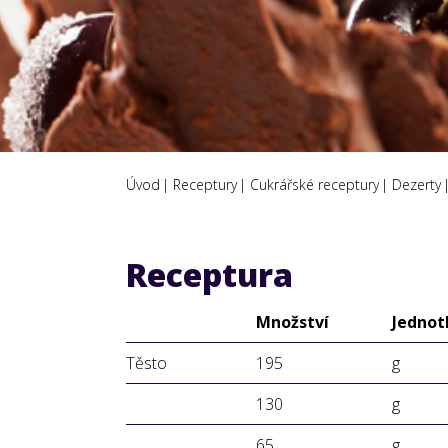
Úvod
Receptury
Cukrářské receptury
Dezerty
Receptura
Množství
Jednot
Těsto
195
g
130
g
65
g