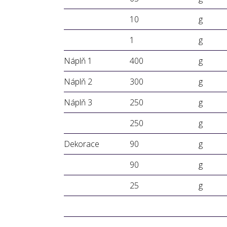
10
g
1
g
Náplň 1
400
g
Náplň 2
300
g
Náplň 3
250
g
250
g
Dekorace
90
g
90
g
25
g