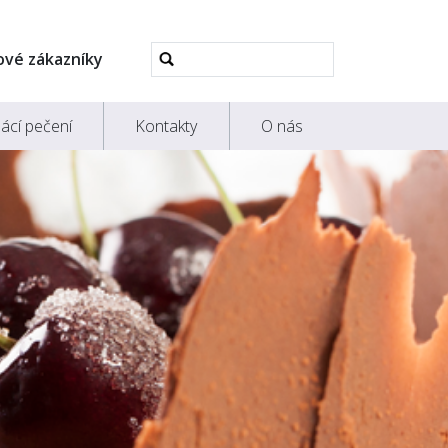
Pokročilé
ové zákazníky
vyhledávání...
ácí pečení
Kontakty
O nás