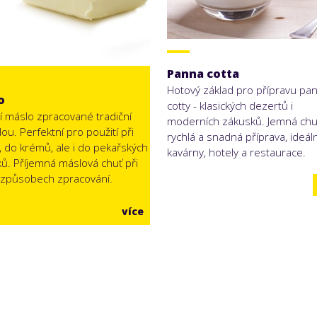
Panna
cotta
Hotový základ pro přípravu pa
o
cotty - klasických dezertů i
ní máslo zpracované tradiční
moderních zákusků. Jemná chu
u. Perfektní pro použití při
rychlá a snadná příprava, ideál
, do krémů, ale i do pekařských
kavárny, hotely a restaurace.
ů. Příjemná máslová chuť při
 způsobech zpracování.
více