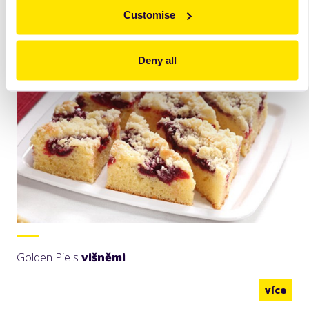
více
Customise
Deny all
Golden Pie s
višněmi
více