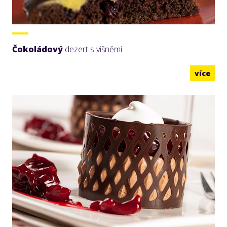
Čokoládový
dezert s višněmi
více