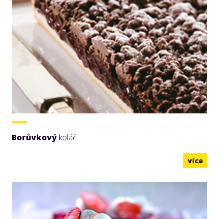
Borůvkový
koláč
více