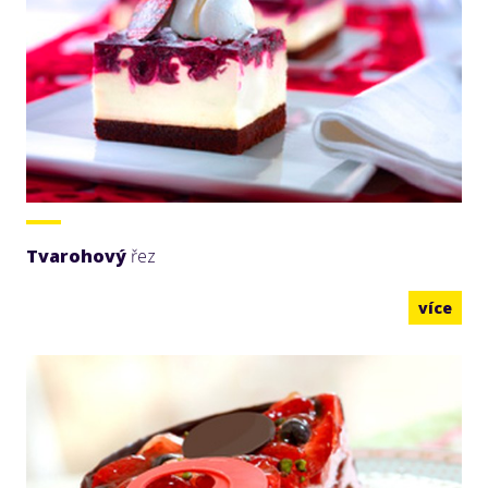
Tvarohový
řez
více