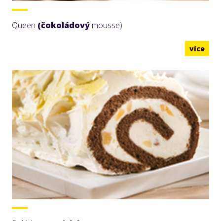
Queen
(čokoládový
mousse)
více