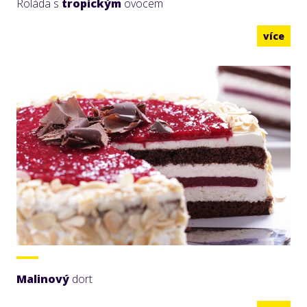
Roláda s
tropickým
ovocem
více
Malinový
dort