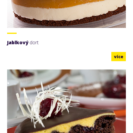
Jablkový
dort
více