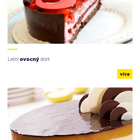
Letní
ovocný
dort
více