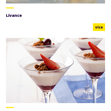
Lívance
více