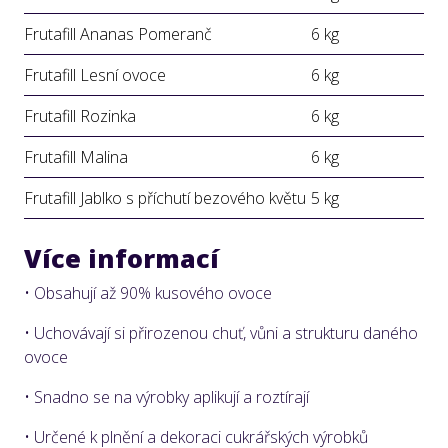
Frutafill Ananas Pomeranč
6 kg
Frutafill Lesní ovoce
6 kg
Frutafill Rozinka
6 kg
Frutafill Malina
6 kg
Frutafill Jablko s příchutí bezového květu
5 kg
Více informací
• Obsahují až 90% kusového ovoce
• Uchovávají si přirozenou chuť, vůni a strukturu daného
ovoce
• Snadno se na výrobky aplikují a roztírají
• Určené k plnění a dekoraci cukrářských výrobků