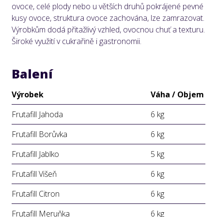
ovoce, celé plody nebo u větších druhů pokrájené pevné
kusy ovoce, struktura ovoce zachována, lze zamrazovat.
Výrobkům dodá přitažlivý vzhled, ovocnou chuť a texturu.
Široké využití v cukrařině i gastronomii.
Balení
Výrobek
Váha / Objem
Frutafill Jahoda
6 kg
Frutafill Borůvka
6 kg
Frutafill Jablko
5 kg
Frutafill Višeň
6 kg
Frutafill Citron
6 kg
Frutafill Meruňka
6 kg