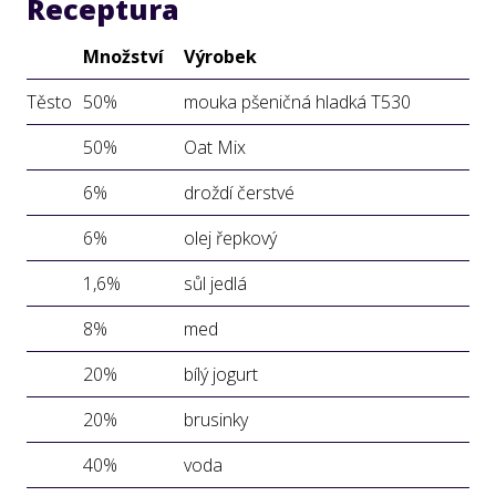
Receptura
Množství
Výrobek
Těsto
50%
mouka pšeničná hladká T530
50%
Oat Mix
6%
droždí čerstvé
6%
olej řepkový
1,6%
sůl jedlá
8%
med
20%
bílý jogurt
20%
brusinky
40%
voda