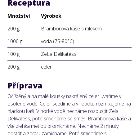
Receptura
Množství
Výrobek
200 g
Bramborová kaše s mlékem
1000 g
voda (75-80°C)
100 g
ZeLa Delikatess
200 g
celer
Příprava
Očištěný a na malé kousky nakrájený celer uvaříme v
osolené vodě. Celer scedíme a v robotu rozmixujeme na
hladkou kaši. V horké vodě necháme rozpustit Zela
Delikatess, poté smícháme se směsí Bramborová kaše a
vše zlehka metlou promícháme. Necháme 2 minuty
odstát a znovu zamícháme. Poté smícháme s