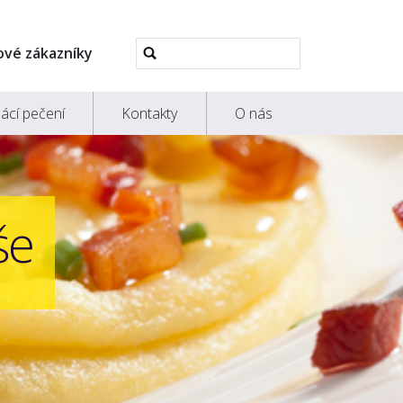
Pokročilé
ové zákazníky
vyhledávání...
ácí pečení
Kontakty
O nás
še