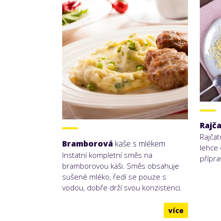
Rajč
Rajčat
Bramborová
kaše s mlékem
lehce 
Instatní kompletní směs na
přípr
bramborovou kaši. Směs obsahuje
sušené mléko, ředí se pouze s
vodou, dobře drží svou konzistenci.
více