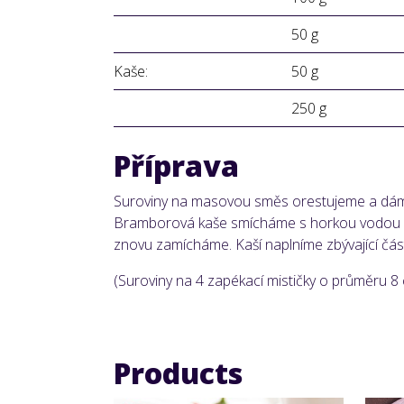
50 g
Kaše:
50 g
250 g
Příprava
Suroviny na masovou směs orestujeme a dáme 
Bramborová kaše smícháme s horkou vodou a
znovu zamícháme. Kaší naplníme zbývající část
(Suroviny na 4 zapékací mističky o průměru 8
Products