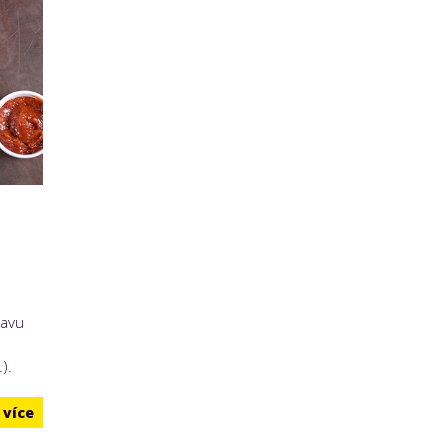
ravu
).
více