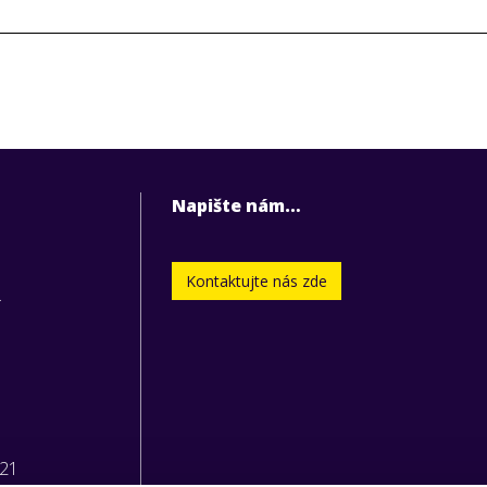
Napište nám…
Kontaktujte nás zde
.
221