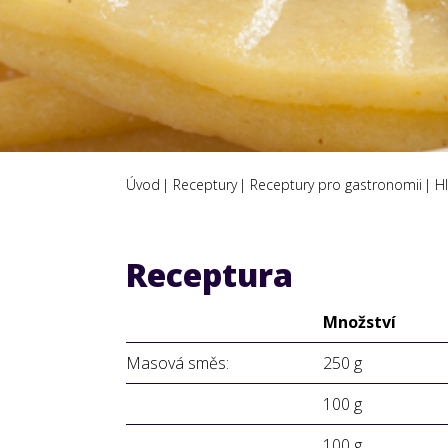
Úvod
Receptury
Receptury pro gastronomii
Hl
Receptura
Množství
Masová směs:
250 g
100 g
100 g