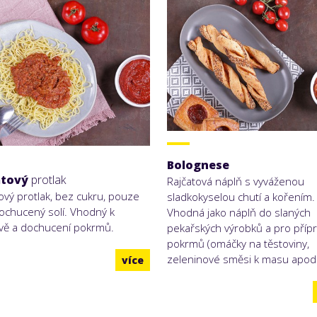
Bolognese
atový
protlak
Rajčatová náplň s vyváženou
ový protlak, bez cukru, pouze
sladkokyselou chutí a kořením.
ochucený solí. Vhodný k
Vhodná jako náplň do slaných
avě a dochucení pokrmů.
pekařských výrobků a pro příp
pokrmů (omáčky na těstoviny,
zeleninové směsi k masu apod.
více