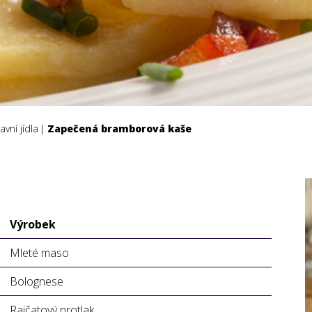
avní jídla
Zapečená bramborová kaše
Výrobek
Mleté maso
Bolognese
Rajčatový protlak