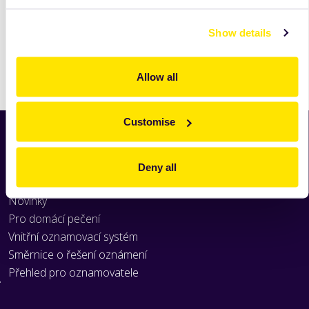
Show details
Tisk
Allow all
Customise
Home
Produkty
Deny all
Receptury
Novinky
Pro domácí pečení
Vnitřní oznamovací systém
Směrnice o řešení oznámení
Přehled pro oznamovatele