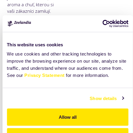
aroma a chuť, kterou si
vaši zákazníci zamilují.
více
více
This website uses cookies
We use cookies and other tracking technologies to
improve the browsing experience on our site, analyze site
traffic, and understand where our audiences come from.
See our
Privacy Statement
for more information.
Posypy
Přípravky na
výrobu chleba
Posypy vám pomohou
Show details
dosáhnout
Přípravky na výrobu
profesionálních výsledků
chleba jsou skvělým
Allow all
při dekorování i
řešením pro zajištění
ochucování, ať už jde o
perfektních výsledků a
pečivo sladké, slané,
dlouhé čerstvosti.