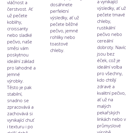
a vynikající
vláčnost a
dosáhnete
výsledky, ať už
čerstvost. Ať
perfektní
pečete tmavé
už pečete
výsledky, ať už
chleby,
koblihy,
pečete běžné
rustikální
croissanty
pečivo, jemné
pečivo nebo
nebo sladké
rohlíky nebo
cereální
pečivo, naše
toastové
dobroty. Navíc
směsi vám
chleby.
jsou bez
poskytnou
éček, což je
ideální základ
ideální volba
pro lahodné a
pro všechny,
jemné
kdo chtějí
výrobky.
zdravé a
Těsto je pak
kvalitní pečivo,
stabilní,
ať už na
snadno se
malých
zpracovává a
pekařských
zachovává si
linkách nebo v
vynikající chuť
průmyslové
i texturu i po
výrobě.