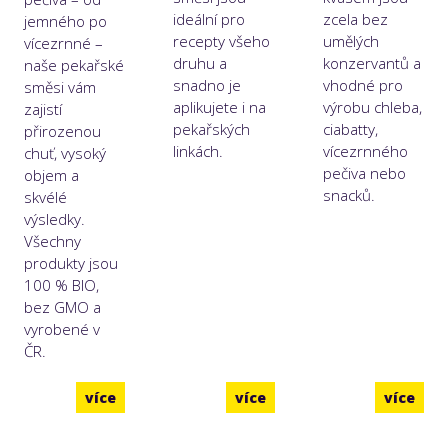
ideální pro
zcela bez
jemného po
recepty všeho
umělých
vícezrnné –
druhu a
konzervantů a
naše pekařské
snadno je
vhodné pro
směsi vám
aplikujete i na
výrobu chleba,
zajistí
pekařských
ciabatty,
přirozenou
linkách.
vícezrnného
chuť, vysoký
pečiva nebo
objem a
snacků.
skvélé
výsledky.
Všechny
produkty jsou
100 % BIO,
bez GMO a
vyrobené v
ČR.
více
více
více