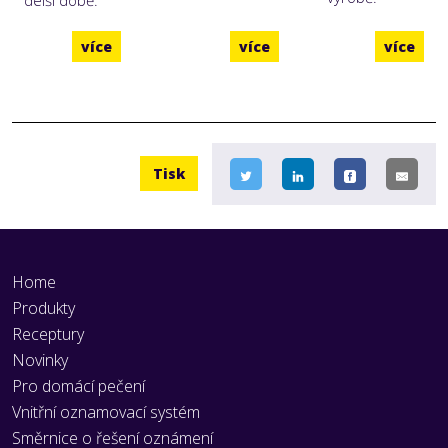
delší době.
více
více
více
Tisk
Home
Produkty
Receptury
Novinky
Pro domácí pečení
Vnitřní oznamovací systém
Směrnice o řešení oznámení