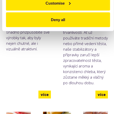
Customise
nebo jiné pekařské
Zjednoduší vám výrobu a
speciality. Díky širokému
pomohou vám
výběru, který zahrnuje
dosáhnout chleba s
Deny all
jemné, pikantní i
vyšším objemem, lepší
texturované varianty,
stabilitou a prodlouženou
snadno přizpůsobíte své
trvanlivostí. Ať už
výrobky tak, aby byly
používáte tradiční metody
nejen chutné, ale i
nebo přímé vedení těsta,
vizuálně atraktivní.
naše stabilizátory a
přípravky zaručí lepší
zpracovatelnost těsta,
vynikající aroma a
konzistenci chleba, který
zůstane měkký a vláčný
po dlouhou dobu.
více
více