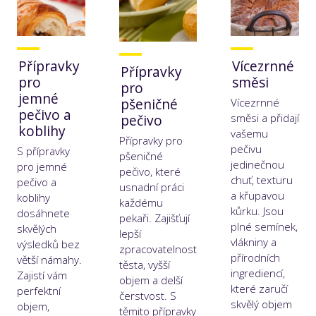
Přípravky
Vícezrnné
Přípravky
pro
směsi
pro
jemné
pšeničné
Vícezrnné
pečivo a
pečivo
směsi a přidají
koblihy
vašemu
Přípravky pro
pečivu
S přípravky
pšeničné
jedinečnou
pro jemné
pečivo, které
chuť, texturu
pečivo a
usnadní práci
a křupavou
koblihy
každému
kůrku. Jsou
dosáhnete
pekaři. Zajišťují
plné semínek,
skvělých
lepší
vlákniny a
výsledků bez
zpracovatelnost
přírodních
větší námahy.
těsta, vyšší
ingrediencí,
Zajistí vám
objem a delší
které zaručí
perfektní
čerstvost. S
skvělý objem
objem,
těmito přípravky