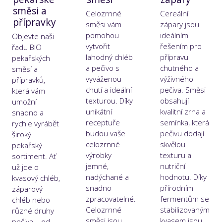
směsi a
Celozrnné
Cereální
přípravky
směsi vám
zápary jsou
pomohou
ideálním
Objevte naši
vytvořit
řešením pro
řadu BIO
lahodný chléb
přípravu
pekařských
a pečivo s
chutného a
směsí a
vyváženou
výživného
přípravků,
chutí a ideální
pečiva. Směsi
která vám
texturou. Díky
obsahují
umožní
unikátní
kvalitní zrna a
snadno a
receptuře
semínka, která
rychle vyrábět
budou vaše
pečivu dodají
široký
celozrnné
skvělou
pekařský
výrobky
texturu a
sortiment. Ať
jemné,
nutriční
už jde o
nadýchané a
hodnotu. Díky
kvasový chléb,
snadno
přírodním
záparový
zpracovatelné.
fermentům se
chléb nebo
Celozrnné
stabilizovaným
různé druhy
směsi jsou
kvasem jsou
pečiva – od