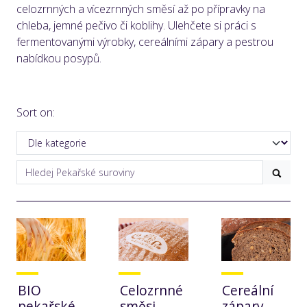
celozrnných a vícezrnných směsí až po přípravky na
chleba, jemné pečivo či koblihy. Ulehčete si práci s
fermentovanými výrobky, cereálními zápary a pestrou
nabídkou posypů.
Sort on:
BIO
Celozrnné
Cereální
pekařské
směsi
zápary