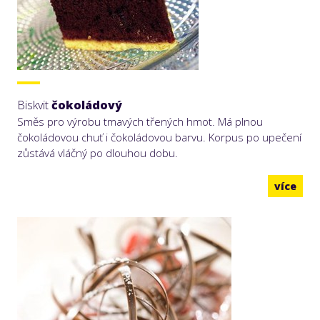
Biskvit
čokoládový
Směs pro výrobu tmavých třených hmot. Má plnou
čokoládovou chuť i čokoládovou barvu. Korpus po upečení
zůstává vláčný po dlouhou dobu.
více