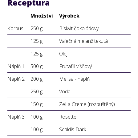
Receptura
Množství
Výrobek
Korpus:
250 g
Biskvit čokoládový
125 g
Vaječná melanž tekutá
125 g
Olej
Náplň 1:
500 g
Frutafill višňový
Náplň 2:
200 g
Melisa - náplň
250 g
Voda
150 g
ZeLa Creme (rozpuštěný)
Náplň 3:
100 g
Rosette
100 g
Scaldis Dark