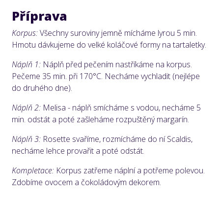
Příprava
Korpus:
Všechny suroviny jemně mícháme lyrou 5 min.
Hmotu dávkujeme do velké koláčové formy na tartaletky.
Náplň 1:
Náplň před pečením nastříkáme na korpus.
Pečeme 35 min. při 170°C. Necháme vychladit (nejlépe
do druhého dne).
Náplň 2:
Melisa - náplň smícháme s vodou, necháme 5
min. odstát a poté zašleháme rozpuštěný margarín.
Náplň 3:
Rosette svaříme, rozmícháme do ní Scaldis,
necháme lehce provařit a poté odstát.
Kompletace:
Korpus zatřeme náplní a potřeme polevou.
Zdobíme ovocem a čokoládovým dekorem.