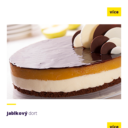
více
Jablkový
dort
více