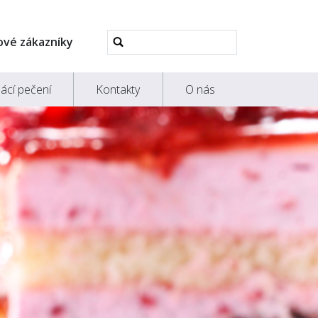
Pokročilé
ové zákazníky
vyhledávání...
ácí pečení
Kontakty
O nás