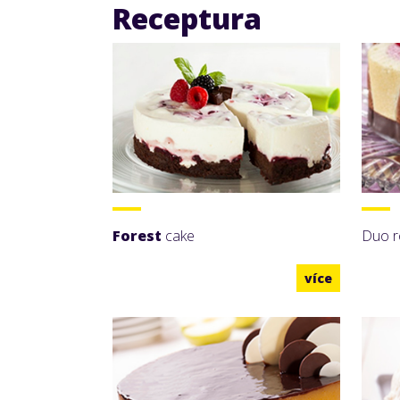
Receptura
Forest
cake
Duo r
více