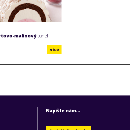
rtovo-malinový
tunel
více
Napište nám…