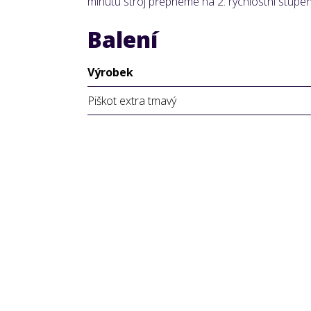
minutu stroj přepneme na 2. rychlostní stupeň
Balení
Výrobek
Piškot extra tmavý