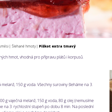
směsi
Šlehané hmoty
Piškot extra tmavý
ch hmot, vhodná pro přípravu plátů i korpusů.
ná melanž, 150 g voda. Všechny suroviny šleháme na 3.
700 g vaječná melanž, 150 g voda, 80 g olej (nemusíme
me na 3. rychlostní stupeň po dobu 8 min. Na poslední