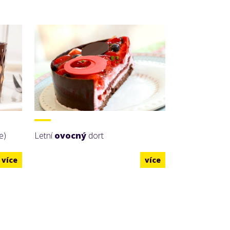
e)
Letní
ovocný
dort
více
více