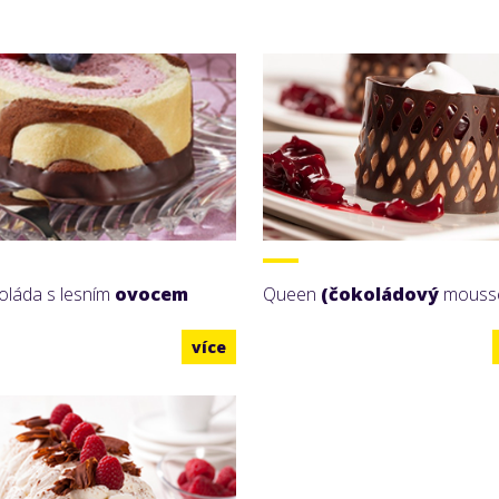
oláda s lesním
ovocem
Queen
(čokoládový
mouss
více