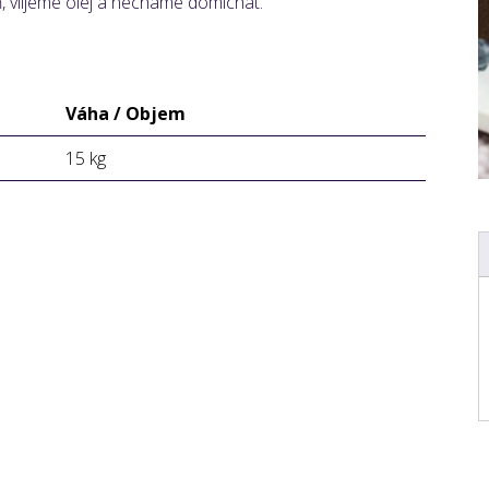
, vlijeme olej a necháme domíchat.
Váha / Objem
15 kg